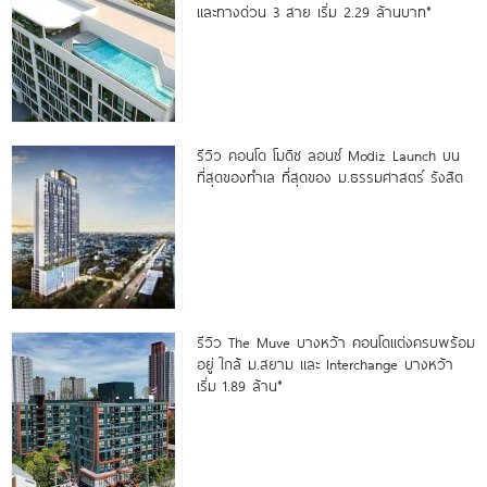
และทางด่วน 3 สาย เริ่ม 2.29 ล้านบาท*
รีวิว คอนโด โมดิซ ลอนซ์ Modiz Launch บน
ที่สุดของทำเล ที่สุดของ ม.ธรรมศาสตร์ รังสิต
รีวิว The Muve บางหว้า คอนโดแต่งครบพร้อม
อยู่ ใกล้ ม.สยาม และ Interchange บางหว้า
เริ่ม 1.89 ล้าน*