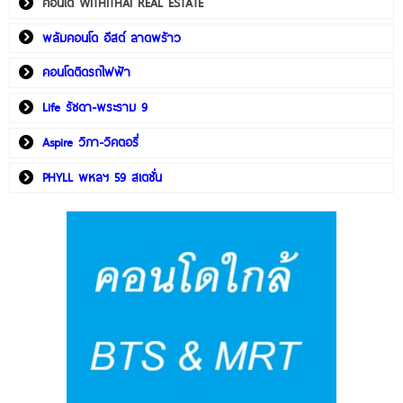
คอนโด WITHITHAI REAL ESTATE
พลัมคอนโด อีสต์ ลาดพร้าว
คอนโดติดรถไฟฟ้า
Life รัชดา-พระราม 9
Aspire วิภา-วิคตอรี่
PHYLL พหลฯ 59 สเตชั่น