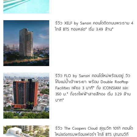
รีวิว XELF by Sansiri คอนโดติดถนนพระราม 4
ใกล้ BTS ทองหล่อ* เริ่ม 3.49 ล้าน*
รีวิว FLO by Sansiri คอนโดใหม่พร้อมอยู่ วิว
โค้งแม่น้ำเจ้าพระยา พร้อม Double Rooftop
Facilities เพียง 3 นาที* ถึง ICONSIAM และ
350 ม.* ถึงรถไฟฟ้าสายสีทอง เริ่ม 3.29 ล้าน
บาท*
รีวิว The Coopers Cloud สุขุมวิท 101/1 คอนโด
ใหม่แต่งครบพร้อมเฟอร์ฯ ใกล้ BTS ปุณณวิถี