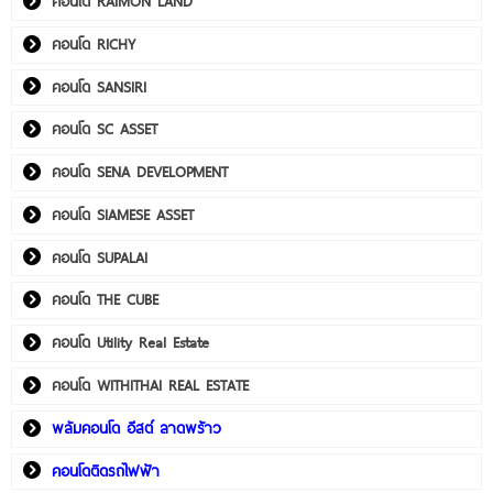
คอนโด RAIMON LAND
คอนโด RICHY
คอนโด SANSIRI
คอนโด SC ASSET
คอนโด SENA DEVELOPMENT
คอนโด SIAMESE ASSET
คอนโด SUPALAI
คอนโด THE CUBE
คอนโด Utility Real Estate
คอนโด WITHITHAI REAL ESTATE
พลัมคอนโด อีสต์ ลาดพร้าว
คอนโดติดรถไฟฟ้า