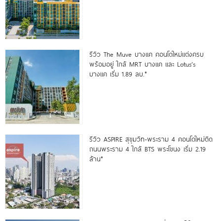
รีวิว The Muve บางแค คอนโดใหม่แต่งครบ
พร้อมอยู่ ใกล้ MRT บางแค และ Lotus’s
บางแค เริ่ม 1.89 ลบ.*
รีวิว ASPIRE สุขุมวิท-พระราม 4 คอนโดใหม่ติด
ถนนพระราม 4 ใกล้ BTS พระโขนง เริ่ม 2.19
ล้าน*