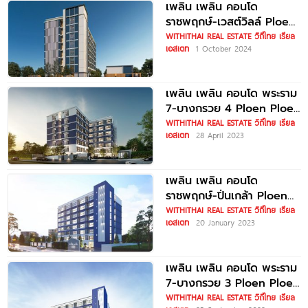
เพลิน เพลิน คอนโด
ราชพฤกษ์-เวสต์วิลล์ Ploen
Ploen Condo
WITHITHAI REAL ESTATE วิถีไทย เรียล
เอสเตท
1 October 2024
Ratchapruek-Westville
ราคาเริ่ม 1.0x
เพลิน เพลิน คอนโด พระราม
7-บางกรวย 4 Ploen Ploen
Condo Rama
WITHITHAI REAL ESTATE วิถีไทย เรียล
เอสเตท
28 April 2023
เพลิน เพลิน คอนโด
ราชพฤกษ์-ปิ่นเกล้า Ploen
Ploen Condo
WITHITHAI REAL ESTATE วิถีไทย เรียล
เอสเตท
20 January 2023
Ratchaphruek-Pinklao
เริ่มต้น 930,000
เพลิน เพลิน คอนโด พระราม
7-บางกรวย 3 Ploen Ploen
Condo Rama
WITHITHAI REAL ESTATE วิถีไทย เรียล