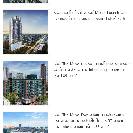
รีวิว คอนโด โมดิซ ลอนซ์ Modiz Launch บน
ที่สุดของทำเล ที่สุดของ ม.ธรรมศาสตร์ รังสิต
รีวิว The Muve บางหว้า คอนโดแต่งครบพร้อม
อยู่ ใกล้ ม.สยาม และ Interchange บางหว้า
เริ่ม 1.89 ล้าน*
รีวิว The Muve Paw บางแค คอนโดใหม่แต่ง
ครบพร้อมอยู่ เลี้ยงสัตว์ได้ ใกล้ MRT บางแค
และ Lotus’s บางแค เริ่ม 1.85 ล้าน*