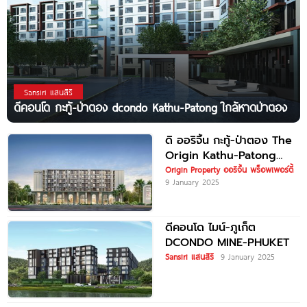
Sansiri แสนสิริ
ดีคอนโด กะทู้-ป่าตอง dcondo Kathu-Patong ใกล้หาดป่าตอง
ดิ ออริจิ้น กะทู้-ป่าตอง The
Origin Kathu-Patong
คอนโดใหม่ใจกลางภูเก็ต
Origin Property ออริจิ้น พร็อพเพอร์ตี้
9 January 2025
ราคาเริ่มต้น 1.49 ล้านบาท*
ดีคอนโด ไมน์-ภูเก็ต
DCONDO MINE-PHUKET
Sansiri แสนสิริ
9 January 2025