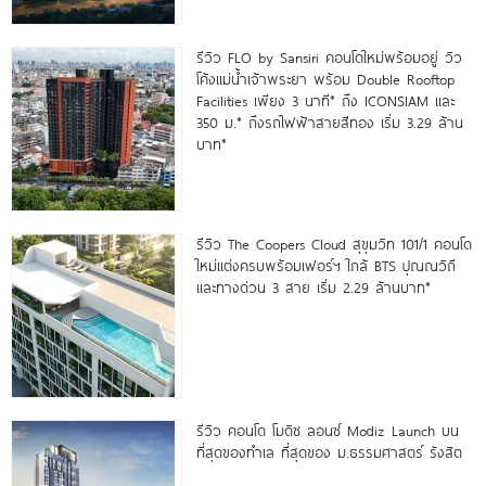
รีวิว FLO by Sansiri คอนโดใหม่พร้อมอยู่ วิว
โค้งแม่น้ำเจ้าพระยา พร้อม Double Rooftop
Facilities เพียง 3 นาที* ถึง ICONSIAM และ
350 ม.* ถึงรถไฟฟ้าสายสีทอง เริ่ม 3.29 ล้าน
บาท*
รีวิว The Coopers Cloud สุขุมวิท 101/1 คอนโด
ใหม่แต่งครบพร้อมเฟอร์ฯ ใกล้ BTS ปุณณวิถี
และทางด่วน 3 สาย เริ่ม 2.29 ล้านบาท*
รีวิว คอนโด โมดิซ ลอนซ์ Modiz Launch บน
ที่สุดของทำเล ที่สุดของ ม.ธรรมศาสตร์ รังสิต