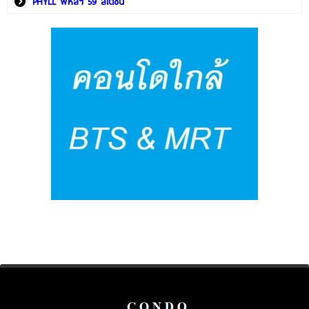
PHYLL พหลฯ 59 สเตชั่น