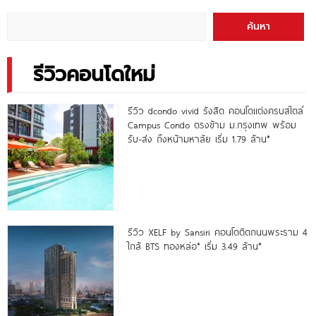
ค้นหา
รีวิวคอนโดใหม่
รีวิว dcondo vivid รังสิต คอนโดแต่งครบสไตล์
Campus Condo ตรงข้าม ม.กรุงเทพ พร้อม
รับ-ส่ง ถึงหน้ามหาลัย เริ่ม 1.79 ล้าน*
รีวิว XELF by Sansiri คอนโดติดถนนพระราม 4
ใกล้ BTS ทองหล่อ* เริ่ม 3.49 ล้าน*