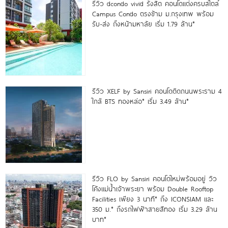
รีวิว dcondo vivid รังสิต คอนโดแต่งครบสไตล์
Campus Condo ตรงข้าม ม.กรุงเทพ พร้อม
รับ-ส่ง ถึงหน้ามหาลัย เริ่ม 1.79 ล้าน*
รีวิว XELF by Sansiri คอนโดติดถนนพระราม 4
ใกล้ BTS ทองหล่อ* เริ่ม 3.49 ล้าน*
รีวิว FLO by Sansiri คอนโดใหม่พร้อมอยู่ วิว
โค้งแม่น้ำเจ้าพระยา พร้อม Double Rooftop
Facilities เพียง 3 นาที* ถึง ICONSIAM และ
350 ม.* ถึงรถไฟฟ้าสายสีทอง เริ่ม 3.29 ล้าน
บาท*