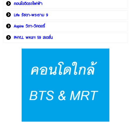
คอนโดติดรถไฟฟ้า
Life รัชดา-พระราม 9
Aspire วิภา-วิคตอรี่
PHYLL พหลฯ 59 สเตชั่น