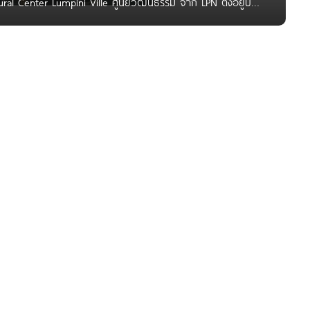
ural Center Lumpini Ville ศูนย์วัฒนธรรม จาก LPN ตั้งอยู่บน
MRT ศูนย์วัฒนธรรม, เซ็นทรัล พระราม 9, ฟอร์จูน, บิ๊กซี,
ทย และ รพ.พระราม