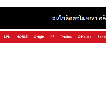
LPN
NOBLE
Origin
PF
Pruksa
Q.House
Sansi