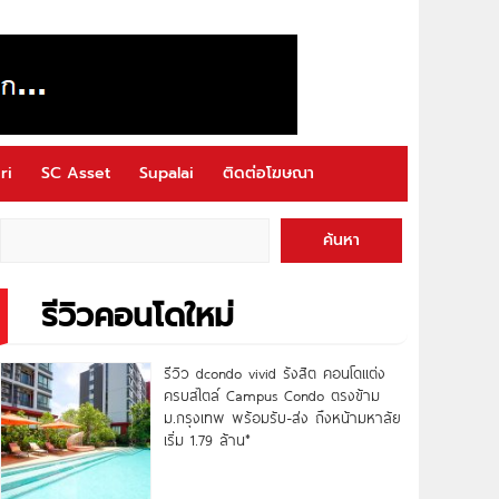
ri
SC Asset
Supalai
ติดต่อโฆษณา
ค้นหา
รีวิวคอนโดใหม่
รีวิว dcondo vivid รังสิต คอนโดแต่ง
ครบสไตล์ Campus Condo ตรงข้าม
ม.กรุงเทพ พร้อมรับ-ส่ง ถึงหน้ามหาลัย
เริ่ม 1.79 ล้าน*