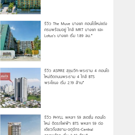
รีวิว The Muve บางแค คอนโดใหม่แต่ง
ครบพร้อมอยู่ ใกล้ MRT บางแค และ
Lotus’s บางแค เริ่ม 1.89 ลบ.*
รีวิว ASPIRE สุขุมวิท-พระราม 4 คอนโด
ใหม่ติดถนนพระราม 4 ใกล้ BTS
พระโขนง เริ่ม 2.19 ล้าน*
รีวิว PHYLL พหลฯ 59 สเตชั่น คอนโด
ใหม่ ติดรถไฟฟ้า BTS พหลฯ 59 ต่อ
เดียวถึงสยาม-จตุจักร-Central