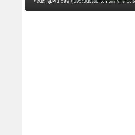
คอนโด ลุมพินี วิลล์ ศูนย์วัฒนธรรม Lumpini Ville Cult
ถนนประชาอุทิศ แขสงสามเสนนอก เขตห้วยขวาง กทม. ใกล้ 
โลตัส, เอสพลานาด รัชดา, ศูนย์วัฒนธรรมแห่งประเทศไ