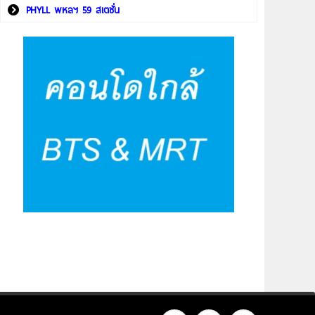
PHYLL พหลฯ 59 สเตชั่น