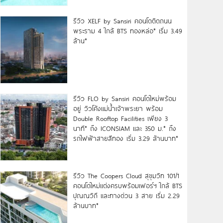
รีวิว XELF by Sansiri คอนโดติดถนน
พระราม 4 ใกล้ BTS ทองหล่อ* เริ่ม 3.49
ล้าน*
รีวิว FLO by Sansiri คอนโดใหม่พร้อม
อยู่ วิวโค้งแม่น้ำเจ้าพระยา พร้อม
Double Rooftop Facilities เพียง 3
นาที* ถึง ICONSIAM และ 350 ม.* ถึง
รถไฟฟ้าสายสีทอง เริ่ม 3.29 ล้านบาท*
รีวิว The Coopers Cloud สุขุมวิท 101/1
คอนโดใหม่แต่งครบพร้อมเฟอร์ฯ ใกล้ BTS
ปุณณวิถี และทางด่วน 3 สาย เริ่ม 2.29
ล้านบาท*