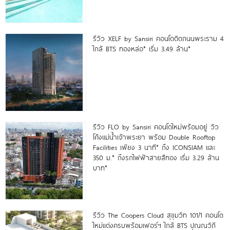
รีวิว XELF by Sansiri คอนโดติดถนนพระราม 4
ใกล้ BTS ทองหล่อ* เริ่ม 3.49 ล้าน*
รีวิว FLO by Sansiri คอนโดใหม่พร้อมอยู่ วิว
โค้งแม่น้ำเจ้าพระยา พร้อม Double Rooftop
Facilities เพียง 3 นาที* ถึง ICONSIAM และ
350 ม.* ถึงรถไฟฟ้าสายสีทอง เริ่ม 3.29 ล้าน
บาท*
รีวิว The Coopers Cloud สุขุมวิท 101/1 คอนโด
ใหม่แต่งครบพร้อมเฟอร์ฯ ใกล้ BTS ปุณณวิถี