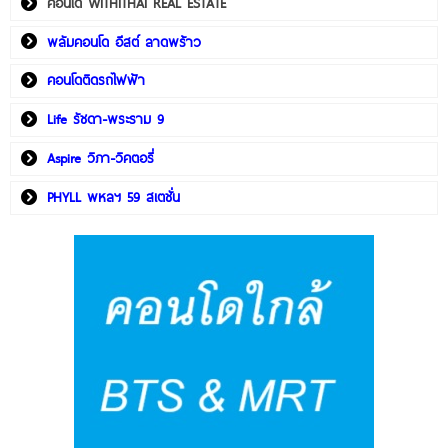
คอนโด WITHITHAI REAL ESTATE
พลัมคอนโด อีสต์ ลาดพร้าว
คอนโดติดรถไฟฟ้า
Life รัชดา-พระราม 9
Aspire วิภา-วิคตอรี่
PHYLL พหลฯ 59 สเตชั่น