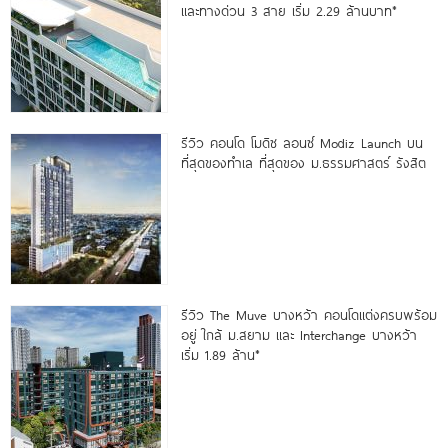
และทางด่วน 3 สาย เริ่ม 2.29 ล้านบาท*
รีวิว คอนโด โมดิซ ลอนซ์ Modiz Launch บน
ที่สุดของทำเล ที่สุดของ ม.ธรรมศาสตร์ รังสิต
รีวิว The Muve บางหว้า คอนโดแต่งครบพร้อม
อยู่ ใกล้ ม.สยาม และ Interchange บางหว้า
เริ่ม 1.89 ล้าน*