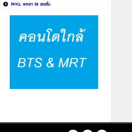
PHYLL พหลฯ 59 สเตชั่น