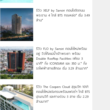
รีวิว XELF by Sansiri คอนโดติดถนน
พระราม 4 ใกล้ BTS ทองหล่อ* เริ่ม 3.49
ล้าน*
รีวิว FLO by Sansiri คอนโดใหม่พร้อม
อยู่ วิวโค้งแม่น้ำเจ้าพระยา พร้อม
Double Rooftop Facilities เพียง 3
นาที* ถึง ICONSIAM และ 350 ม.* ถึง
รถไฟฟ้าสายสีทอง เริ่ม 3.29 ล้านบาท*
รีวิว The Coopers Cloud สุขุมวิท 101/1
คอนโดใหม่แต่งครบพร้อมเฟอร์ฯ ใกล้ BTS
ปุณณวิถี และทางด่วน 3 สาย เริ่ม 2.29
ล้านบาท*