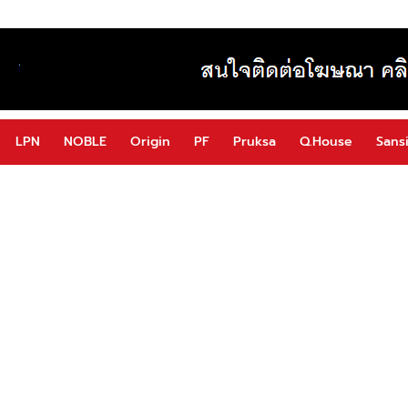
LPN
NOBLE
Origin
PF
Pruksa
Q.House
Sansi