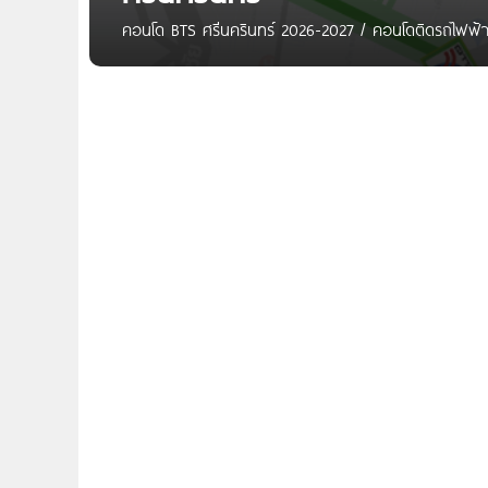
คอนโด BTS ศรีนครินทร์ 2026-2027 / คอนโดติดรถไฟฟ้า 
Station (E20) | สายสุขุมวิท Sukhumvit Line ยังไม่มีค
คอนโด BTS แบริ่ง คอนโด BTS สำโรง *เชื่อมต่อรถไฟฟ้าส