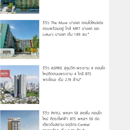
รีวิว The Muve บางแค คอนโดใหม่แต่ง
ครบพร้อมอยู่ ใกล้ MRT บางแค และ
Lotus’s บางแค เริ่ม 1.89 ลบ.*
รีวิว ASPIRE สุขุมวิท-พระราม 4 คอนโด
ใหม่ติดถนนพระราม 4 ใกล้ BTS
พระโขนง เริ่ม 2.19 ล้าน*
รีวิว PHYLL พหลฯ 59 สเตชั่น คอนโด
ใหม่ ติดรถไฟฟ้า BTS พหลฯ 59 ต่อ
เดียวถึงสยาม-จตุจักร-Central