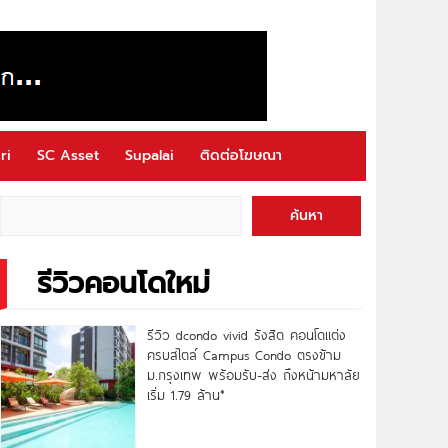
ri
SC Asset
Supalai
ติดต่อโฆษณา
ค้นหา
รีวิวคอนโดใหม่
รีวิว dcondo vivid รังสิต คอนโดแต่ง
ครบสไตล์ Campus Condo ตรงข้าม
ม.กรุงเทพ พร้อมรับ-ส่ง ถึงหน้ามหาลัย
เริ่ม 1.79 ล้าน*