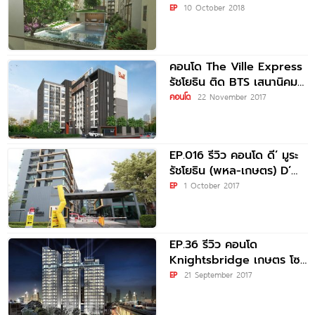
เสนานิคม
EP
10 October 2018
คอนโด The Ville Express
รัชโยธิน ติด BTS เสนานิคม
80 เมตร
คอนโด
22 November 2017
EP.016 รีวิว คอนโด ดี’ มูระ
รัชโยธิน (พหล-เกษตร) D’
Mura Ratchayothin
EP
1 October 2017
EP.36 รีวิว คอนโด
Knightsbridge เกษตร โซ
ไซตี้ เพียง 40 เมตร จาก
EP
21 September 2017