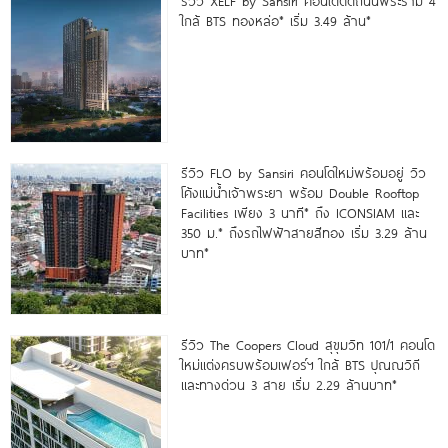
รีวิว XELF by Sansiri คอนโดติดถนนพระราม 4
ใกล้ BTS ทองหล่อ* เริ่ม 3.49 ล้าน*
รีวิว FLO by Sansiri คอนโดใหม่พร้อมอยู่ วิว
โค้งแม่น้ำเจ้าพระยา พร้อม Double Rooftop
Facilities เพียง 3 นาที* ถึง ICONSIAM และ
350 ม.* ถึงรถไฟฟ้าสายสีทอง เริ่ม 3.29 ล้าน
บาท*
รีวิว The Coopers Cloud สุขุมวิท 101/1 คอนโด
ใหม่แต่งครบพร้อมเฟอร์ฯ ใกล้ BTS ปุณณวิถี
และทางด่วน 3 สาย เริ่ม 2.29 ล้านบาท*