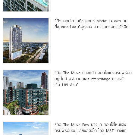
รีวิว คอนโด โมดิซ ลอนซ์ Modiz Launch บน
ที่สุดของทำเล ที่สุดของ ม.ธรรมศาสตร์ รังสิต
รีวิว The Muve บางหว้า คอนโดแต่งครบพร้อม
อยู่ ใกล้ ม.สยาม และ Interchange บางหว้า
เริ่ม 1.89 ล้าน*
รีวิว The Muve Paw บางแค คอนโดใหม่แต่ง
ครบพร้อมอยู่ เลี้ยงสัตว์ได้ ใกล้ MRT บางแค