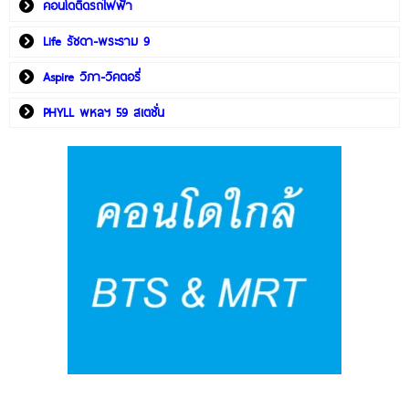
คอนโดติดรถไฟฟ้า
Life รัชดา-พระราม 9
Aspire วิภา-วิคตอรี่
PHYLL พหลฯ 59 สเตชั่น