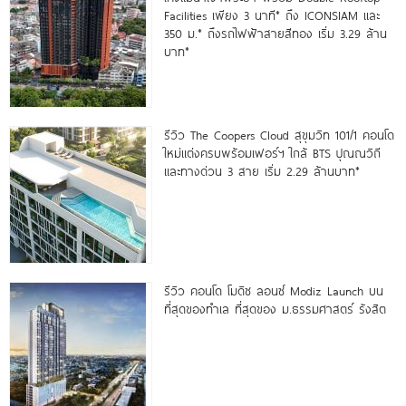
Facilities เพียง 3 นาที* ถึง ICONSIAM และ
350 ม.* ถึงรถไฟฟ้าสายสีทอง เริ่ม 3.29 ล้าน
บาท*
รีวิว The Coopers Cloud สุขุมวิท 101/1 คอนโด
ใหม่แต่งครบพร้อมเฟอร์ฯ ใกล้ BTS ปุณณวิถี
และทางด่วน 3 สาย เริ่ม 2.29 ล้านบาท*
รีวิว คอนโด โมดิซ ลอนซ์ Modiz Launch บน
ที่สุดของทำเล ที่สุดของ ม.ธรรมศาสตร์ รังสิต