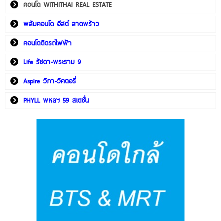
คอนโด WITHITHAI REAL ESTATE
พลัมคอนโด อีสต์ ลาดพร้าว
คอนโดติดรถไฟฟ้า
Life รัชดา-พระราม 9
Aspire วิภา-วิคตอรี่
PHYLL พหลฯ 59 สเตชั่น