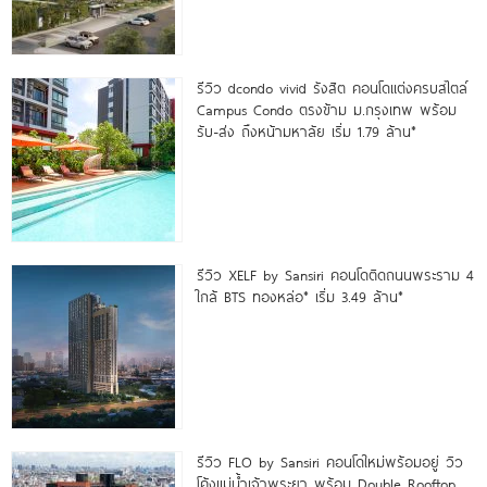
รีวิว dcondo vivid รังสิต คอนโดแต่งครบสไตล์
Campus Condo ตรงข้าม ม.กรุงเทพ พร้อม
รับ-ส่ง ถึงหน้ามหาลัย เริ่ม 1.79 ล้าน*
รีวิว XELF by Sansiri คอนโดติดถนนพระราม 4
ใกล้ BTS ทองหล่อ* เริ่ม 3.49 ล้าน*
รีวิว FLO by Sansiri คอนโดใหม่พร้อมอยู่ วิว
โค้งแม่น้ำเจ้าพระยา พร้อม Double Rooftop