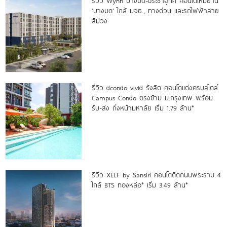
รีวิว Wynn บางมด-ประชาอุทิศ คอนโดใหม่ย่าน
‘บางมด’ ใกล้ มจธ., ทางด่วน และรถไฟฟ้าสาย
สีม่วง
รีวิว dcondo vivid รังสิต คอนโดแต่งครบสไตล์
Campus Condo ตรงข้าม ม.กรุงเทพ พร้อม
รับ-ส่ง ถึงหน้ามหาลัย เริ่ม 1.79 ล้าน*
รีวิว XELF by Sansiri คอนโดติดถนนพระราม 4
ใกล้ BTS ทองหล่อ* เริ่ม 3.49 ล้าน*