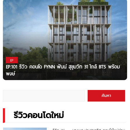
EP
EP.101 รีวิว คอนโด FYNN ฟินน์ สุขุมวิท 31 ใกล้ BTS พร้อม
พงษ์
ค้นหา
รีวิวคอนโดใหม่