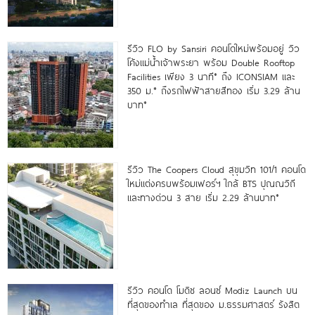
รีวิว FLO by Sansiri คอนโดใหม่พร้อมอยู่ วิว
โค้งแม่น้ำเจ้าพระยา พร้อม Double Rooftop
Facilities เพียง 3 นาที* ถึง ICONSIAM และ
350 ม.* ถึงรถไฟฟ้าสายสีทอง เริ่ม 3.29 ล้าน
บาท*
รีวิว The Coopers Cloud สุขุมวิท 101/1 คอนโด
ใหม่แต่งครบพร้อมเฟอร์ฯ ใกล้ BTS ปุณณวิถี
และทางด่วน 3 สาย เริ่ม 2.29 ล้านบาท*
รีวิว คอนโด โมดิซ ลอนซ์ Modiz Launch บน
ที่สุดของทำเล ที่สุดของ ม.ธรรมศาสตร์ รังสิต