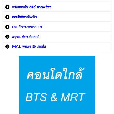
พลัมคอนโด อีสต์ ลาดพร้าว
คอนโดติดรถไฟฟ้า
Life รัชดา-พระราม 9
Aspire วิภา-วิคตอรี่
PHYLL พหลฯ 59 สเตชั่น