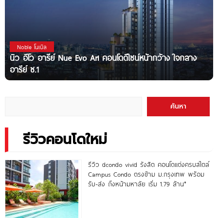
Noble โนเบิล
นิว อีโว อารีย์ Nue Evo Ari คอนโดดีไซน์หน้ากว้าง ใจกลาง
อารีย์ ซ.1
ค้นหา
รีวิวคอนโดใหม่
รีวิว dcondo vivid รังสิต คอนโดแต่งครบสไตล์
Campus Condo ตรงข้าม ม.กรุงเทพ พร้อม
รับ-ส่ง ถึงหน้ามหาลัย เริ่ม 1.79 ล้าน*