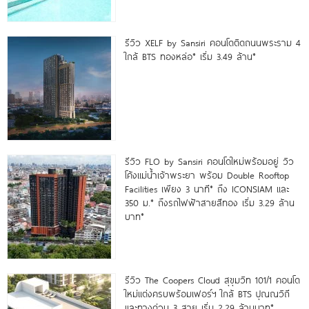
รีวิว XELF by Sansiri คอนโดติดถนนพระราม 4
ใกล้ BTS ทองหล่อ* เริ่ม 3.49 ล้าน*
รีวิว FLO by Sansiri คอนโดใหม่พร้อมอยู่ วิว
โค้งแม่น้ำเจ้าพระยา พร้อม Double Rooftop
Facilities เพียง 3 นาที* ถึง ICONSIAM และ
350 ม.* ถึงรถไฟฟ้าสายสีทอง เริ่ม 3.29 ล้าน
บาท*
รีวิว The Coopers Cloud สุขุมวิท 101/1 คอนโด
ใหม่แต่งครบพร้อมเฟอร์ฯ ใกล้ BTS ปุณณวิถี
และทางด่วน 3 สาย เริ่ม 2.29 ล้านบาท*