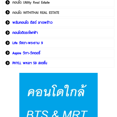
คอนโด Utility Real Estate
คอนโด WITHITHAI REAL ESTATE
พลัมคอนโด อีสต์ ลาดพร้าว
คอนโดติดรถไฟฟ้า
Life รัชดา-พระราม 9
Aspire วิภา-วิคตอรี่
PHYLL พหลฯ 59 สเตชั่น