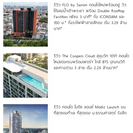
รีวิว FLO by Sansiri คอนโดใหม่พร้อมอยู่ วิว
โค้งแม่น้ำเจ้าพระยา พร้อม Double Rooftop
Facilities เพียง 3 นาที* ถึง ICONSIAM และ
350 ม.* ถึงรถไฟฟ้าสายสีทอง เริ่ม 3.29 ล้าน
บาท*
รีวิว The Coopers Cloud สุขุมวิท 101/1 คอนโด
ใหม่แต่งครบพร้อมเฟอร์ฯ ใกล้ BTS ปุณณวิถี
และทางด่วน 3 สาย เริ่ม 2.29 ล้านบาท*
รีวิว คอนโด โมดิซ ลอนซ์ Modiz Launch บน
ที่สุดของทำเล ที่สุดของ ม.ธรรมศาสตร์ รังสิต