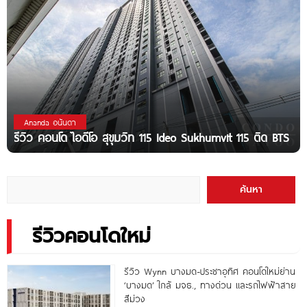
Ananda อนันดา
รีวิว คอนโด ไอดีโอ สุขุมวิท 115 Ideo Sukhumvit 115 ติด BTS
ค้นหา
รีวิวคอนโดใหม่
รีวิว Wynn บางมด-ประชาอุทิศ คอนโดใหม่ย่าน
‘บางมด’ ใกล้ มจธ., ทางด่วน และรถไฟฟ้าสาย
สีม่วง