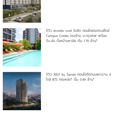
รีวิว dcondo vivid รังสิต คอนโดแต่งครบสไตล์
Campus Condo ตรงข้าม ม.กรุงเทพ พร้อม
รับ-ส่ง ถึงหน้ามหาลัย เริ่ม 1.79 ล้าน*
รีวิว XELF by Sansiri คอนโดติดถนนพระราม 4
ใกล้ BTS ทองหล่อ* เริ่ม 3.49 ล้าน*