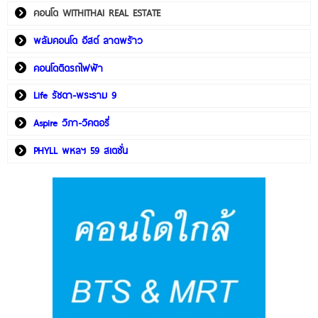
คอนโด WITHITHAI REAL ESTATE
พลัมคอนโด อีสต์ ลาดพร้าว
คอนโดติดรถไฟฟ้า
Life รัชดา-พระราม 9
Aspire วิภา-วิคตอรี่
PHYLL พหลฯ 59 สเตชั่น