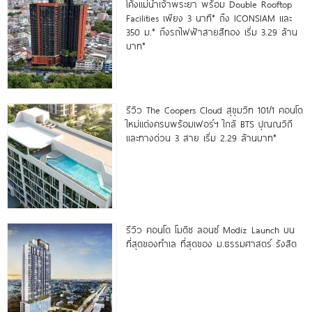
โค้งแม่น้ำเจ้าพระยา พร้อม Double Rooftop
Facilities เพียง 3 นาที* ถึง ICONSIAM และ
350 ม.* ถึงรถไฟฟ้าสายสีทอง เริ่ม 3.29 ล้าน
บาท*
รีวิว The Coopers Cloud สุขุมวิท 101/1 คอนโด
ใหม่แต่งครบพร้อมเฟอร์ฯ ใกล้ BTS ปุณณวิถี
และทางด่วน 3 สาย เริ่ม 2.29 ล้านบาท*
รีวิว คอนโด โมดิซ ลอนซ์ Modiz Launch บน
ที่สุดของทำเล ที่สุดของ ม.ธรรมศาสตร์ รังสิต