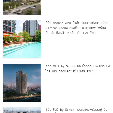
รีวิว dcondo vivid รังสิต คอนโดแต่งครบสไตล์
Campus Condo ตรงข้าม ม.กรุงเทพ พร้อม
รับ-ส่ง ถึงหน้ามหาลัย เริ่ม 1.79 ล้าน*
รีวิว XELF by Sansiri คอนโดติดถนนพระราม 4
ใกล้ BTS ทองหล่อ* เริ่ม 3.49 ล้าน*
รีวิว FLO by Sansiri คอนโดใหม่พร้อมอยู่ วิว