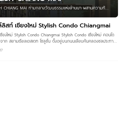
LISH CHIANG MAI ท่ามกลางวัฒนธรรมแห่งล้านนา ผสานความทัน
ุเทพ ที่เป็นเอกลักษณ์แห่งเมืองเชียงใหม่ ให้คุณได้พักผ่อนบนที่
พร้อมไปด้วย สิ่งอํานวยความสะดวกสบายครบครัน การเดินทางสะดวก
ลิสท์ เชียงใหม่ Stylish Condo Chiangmai
าคัญ ไม่น้อยไป กว่ากัน นอกจากการ Design ที่สวยงามเเล้วการใช้
เชียงใหม่ Stylish Condo Chiangmai Stylish Condo เชียงใหม่ คอนโด
เกิดประสิทธิภาพสูงสุดของการอยู่อาศัยก็เป็นสิ่งที่ทาง
รจาก สยามเรียลเอสเตท โซลูชั่น ตั้งอยู่บนถนนเลียบคันคลองชลประทาน
่ ใกล้ดอยสุเทพ, ถนนนิมมานเหมินทร์, ม.เชียงใหม่, ฮาร์เบอร์ และ มายา
17
ท์ เชียงใหม่ เป็นคอนโด Low-Rise 7 ชั้น 2