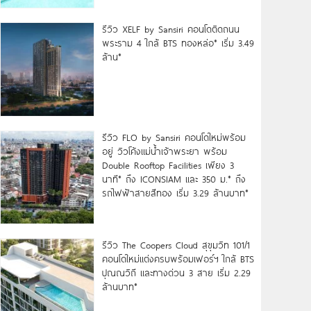
รีวิว XELF by Sansiri คอนโดติดถนน
พระราม 4 ใกล้ BTS ทองหล่อ* เริ่ม 3.49
ล้าน*
รีวิว FLO by Sansiri คอนโดใหม่พร้อม
อยู่ วิวโค้งแม่น้ำเจ้าพระยา พร้อม
Double Rooftop Facilities เพียง 3
นาที* ถึง ICONSIAM และ 350 ม.* ถึง
รถไฟฟ้าสายสีทอง เริ่ม 3.29 ล้านบาท*
รีวิว The Coopers Cloud สุขุมวิท 101/1
คอนโดใหม่แต่งครบพร้อมเฟอร์ฯ ใกล้ BTS
ปุณณวิถี และทางด่วน 3 สาย เริ่ม 2.29
ล้านบาท*