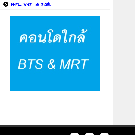
PHYLL พหลฯ 59 สเตชั่น