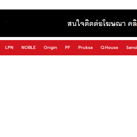
LPN
NOBLE
Origin
PF
Pruksa
Q.House
Sansi