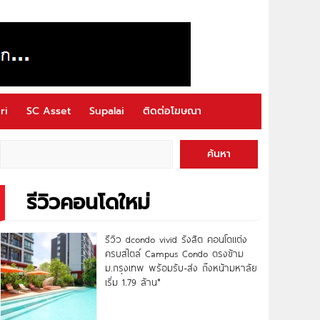
ri
SC Asset
Supalai
ติดต่อโฆษณา
ค้นหา
รีวิวคอนโดใหม่
รีวิว dcondo vivid รังสิต คอนโดแต่ง
ครบสไตล์ Campus Condo ตรงข้าม
ม.กรุงเทพ พร้อมรับ-ส่ง ถึงหน้ามหาลัย
เริ่ม 1.79 ล้าน*