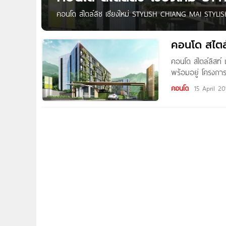
คอนโด สไตล์ลิช เชียงใหม่ STYLISH CHIANG MAI STY
สมัยอย่างลงตัว โดดเด่นด้วยทําเลศักภาพ ใกล้ชิดขุนเขาดอยส
อยู่ อาศัยที่ เสมือนอยู่ใจกลางโอโซนของขุนเขา เพียบ
คอนโด สไตล์
นอกจาก Location ที่ดีเเล้วการออกแบบที่ดีก็เป็นสิ่งที่สํ
คอนโด สไตล์ลิสท์ 
วัสดุที่ดีมีคุณภาพ เเละการนํานวัตกรรมใหม่ๆ เข้าใช้เพื่อให้
พร้อมอยู่ โครงกา
อ.เมือง จ.เชียงใหม
คอนโด
15 April 20
เชียงใหม่ สไตล์ลิส