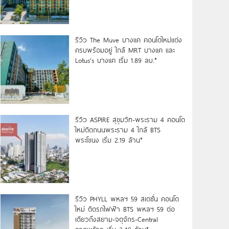
รีวิว The Muve บางแค คอนโดใหม่แต่ง
ครบพร้อมอยู่ ใกล้ MRT บางแค และ
Lotus’s บางแค เริ่ม 1.89 ลบ.*
รีวิว ASPIRE สุขุมวิท-พระราม 4 คอนโด
ใหม่ติดถนนพระราม 4 ใกล้ BTS
พระโขนง เริ่ม 2.19 ล้าน*
รีวิว PHYLL พหลฯ 59 สเตชั่น คอนโด
ใหม่ ติดรถไฟฟ้า BTS พหลฯ 59 ต่อ
เดียวถึงสยาม-จตุจักร-Central