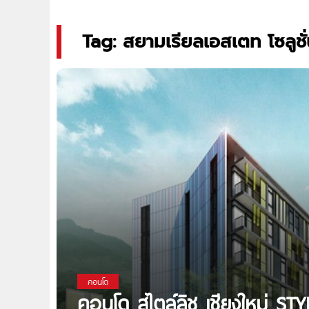
Tag: สยามเรียลเอสเตท โซลูชั
คอนโด
คอนโด สไตล์ลิช เชียงใหม่ S