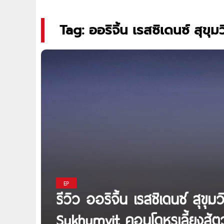
Tag: ออริจิ้น เรสซิเดนซ์ สุขุม
EP
รีวิว ออริจิ้น เรสซิเดนซ์ สุขุ
Sukhumvit คอนโดหรูเลี้ยงสัตว์