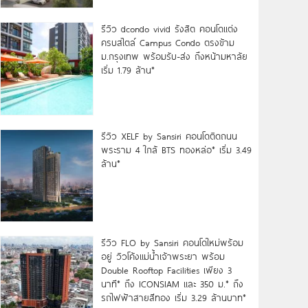
รีวิว dcondo vivid รังสิต คอนโดแต่ง
ครบสไตล์ Campus Condo ตรงข้าม
ม.กรุงเทพ พร้อมรับ-ส่ง ถึงหน้ามหาลัย
เริ่ม 1.79 ล้าน*
รีวิว XELF by Sansiri คอนโดติดถนน
พระราม 4 ใกล้ BTS ทองหล่อ* เริ่ม 3.49
ล้าน*
รีวิว FLO by Sansiri คอนโดใหม่พร้อม
อยู่ วิวโค้งแม่น้ำเจ้าพระยา พร้อม
Double Rooftop Facilities เพียง 3
นาที* ถึง ICONSIAM และ 350 ม.* ถึง
รถไฟฟ้าสายสีทอง เริ่ม 3.29 ล้านบาท*