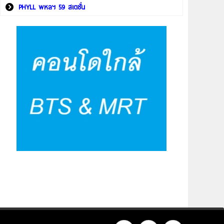
PHYLL พหลฯ 59 สเตชั่น