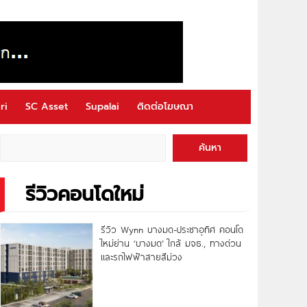
ri
SC Asset
Supalai
ติดต่อโฆษณา
ค้นหา
รีวิวคอนโดใหม่
รีวิว Wynn บางมด-ประชาอุทิศ คอนโด
ใหม่ย่าน ‘บางมด’ ใกล้ มจธ., ทางด่วน
และรถไฟฟ้าสายสีม่วง