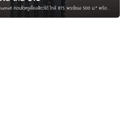
ukhumvit คอนโดหรูเลี้ยงสัตว์ได้ ใกล้ BTS พระโขนง 500 ม.* พร้อม
humvit เริ่ม 6.1 ล้านบาท* Written by : Pure Thitapa สวัสดี
ารใหม่ ระดับ