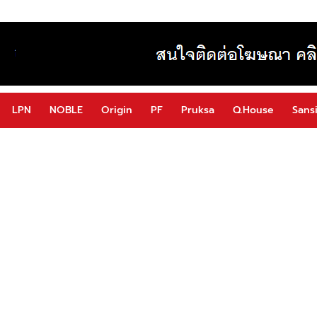
LPN
NOBLE
Origin
PF
Pruksa
Q.House
Sansi