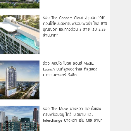
รีวิว The Coopers Cloud สุขุมวิท 101/1
คอนโดใหม่แต่งครบพร้อมเฟอร์ฯ ใกล้ BTS
ปุณณวิถี และทางด่วน 3 สาย เริ่ม 2.29
ล้านบาท*
รีวิว คอนโด โมดิซ ลอนซ์ Modiz
Launch บนที่สุดของทำเล ที่สุดของ
ม.ธรรมศาสตร์ รังสิต
รีวิว The Muve บางหว้า คอนโดแต่ง
ครบพร้อมอยู่ ใกล้ ม.สยาม และ
Interchange บางหว้า เริ่ม 1.89 ล้าน*