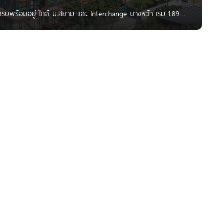
พร้อมอยู่ ใกล้ ม.สยาม และ Interchange บางหว้า เริ่ม 1.89
ondonayoo ทุกคน วันนี้เราจะพาไปชม ‘The Muve บางหว้า‘