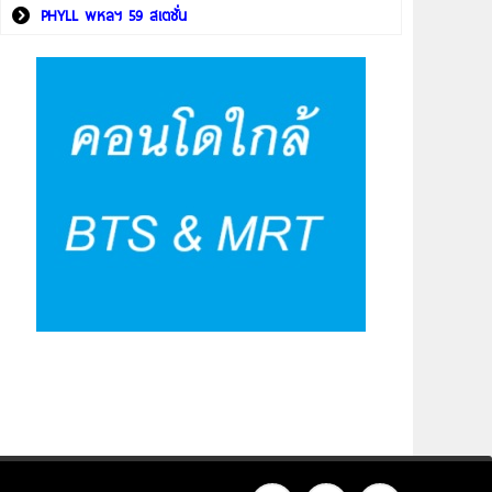
PHYLL พหลฯ 59 สเตชั่น