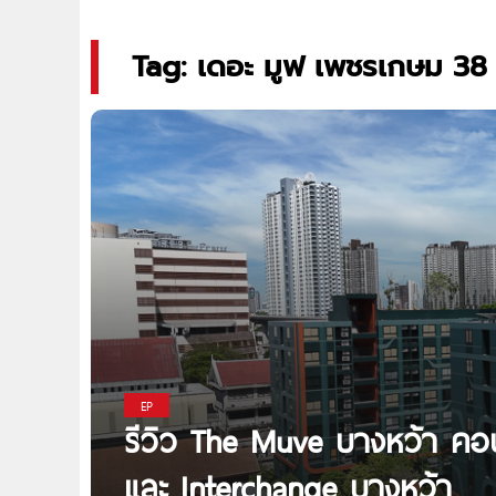
Tag: เดอะ มูฟ เพชรเกษม 38
EP
รีวิว The Muve บางหว้า คอน
และ Interchange บางหว้า