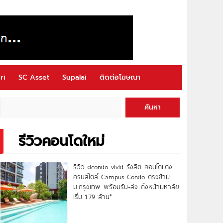
ri
SC Asset
Supalai
ติดต่อโฆษณา
ค้นหา
รีวิวคอนโดใหม่
รีวิว dcondo vivid รังสิต คอนโดแต่ง
ครบสไตล์ Campus Condo ตรงข้าม
ม.กรุงเทพ พร้อมรับ-ส่ง ถึงหน้ามหาลัย
เริ่ม 1.79 ล้าน*