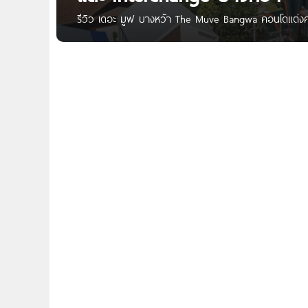
รีวิว เดอะ มูฟ บางหว้า The Muve Bangwa คอนโดแต่งครบ
ล้าน* Written by : Pure Thitapa สวัสดีค่ะ เพื่อน ๆ C