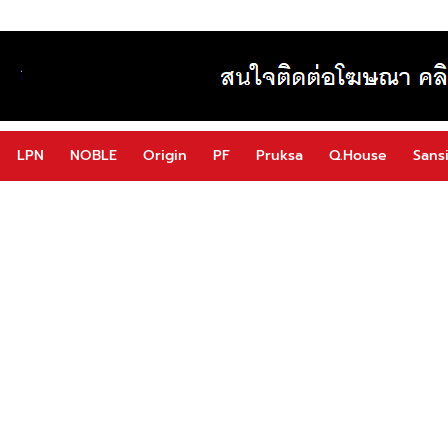
LPN
NOBLE
Origin
PF
Pruksa
Q.House
Sansi