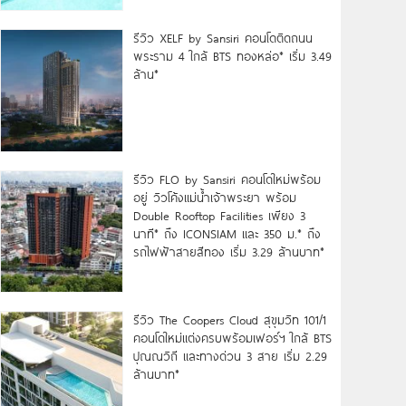
รีวิว XELF by Sansiri คอนโดติดถนน
พระราม 4 ใกล้ BTS ทองหล่อ* เริ่ม 3.49
ล้าน*
รีวิว FLO by Sansiri คอนโดใหม่พร้อม
อยู่ วิวโค้งแม่น้ำเจ้าพระยา พร้อม
Double Rooftop Facilities เพียง 3
นาที* ถึง ICONSIAM และ 350 ม.* ถึง
รถไฟฟ้าสายสีทอง เริ่ม 3.29 ล้านบาท*
รีวิว The Coopers Cloud สุขุมวิท 101/1
คอนโดใหม่แต่งครบพร้อมเฟอร์ฯ ใกล้ BTS
ปุณณวิถี และทางด่วน 3 สาย เริ่ม 2.29
ล้านบาท*