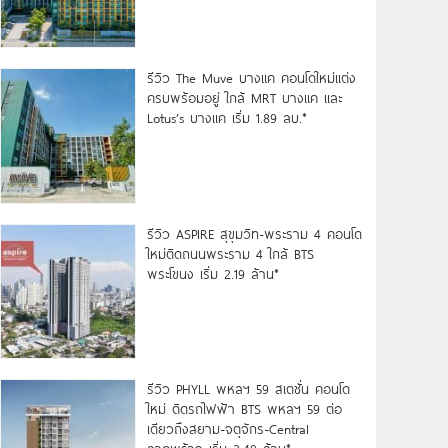
รีวิว The Muve บางแค คอนโดใหม่แต่ง
ครบพร้อมอยู่ ใกล้ MRT บางแค และ
Lotus’s บางแค เริ่ม 1.89 ลบ.*
รีวิว ASPIRE สุขุมวิท-พระราม 4 คอนโด
ใหม่ติดถนนพระราม 4 ใกล้ BTS
พระโขนง เริ่ม 2.19 ล้าน*
รีวิว PHYLL พหลฯ 59 สเตชั่น คอนโด
ใหม่ ติดรถไฟฟ้า BTS พหลฯ 59 ต่อ
เดียวถึงสยาม-จตุจักร-Central