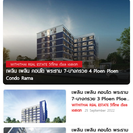
WITHITHAI REAL ESTATE วิถีไทย เรียล เอสเตท
เพลิน เพลิน คอนโด พระราม 7-บางกรวย 4 Ploen Ploen
Condo Rama
เพลิน เพลิน คอนโด พระราม
7-บางกรวย 3 Ploen Ploen
Condo Rama
WITHITHAI REAL ESTATE วิถีไทย เรียล
เอสเตท
25 September 2022
เพลิน เพลิน คอนโด พระราม