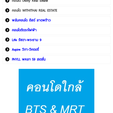
คอนโด Utility Real Estate
คอนโด WITHITHAI REAL ESTATE
พลัมคอนโด อีสต์ ลาดพร้าว
คอนโดติดรถไฟฟ้า
Life รัชดา-พระราม 9
Aspire วิภา-วิคตอรี่
PHYLL พหลฯ 59 สเตชั่น