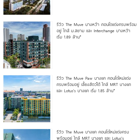
รีวิว The Muve บางหว้า คอนโดแต่งครบพร้อม
อยู่ ใกล้ ม.สยาม และ Interchange บางหว้า
เริ่ม 1.89 ล้าน*
รีวิว The Muve Paw บางแค คอนโดใหม่แต่ง
ครบพร้อมอยู่ เลี้ยงสัตว์ได้ ใกล้ MRT บางแค
และ Lotus’s บางแค เริ่ม 1.85 ล้าน*
รีวิว The Muve บางแค คอนโดใหม่แต่งครบ
พร้อมอยู่ ใกล้ MRT บางแค และ Lotus’s