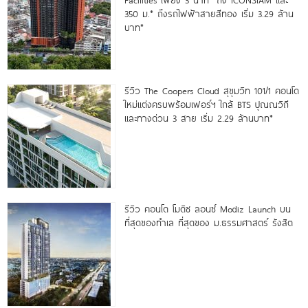
350 ม.* ถึงรถไฟฟ้าสายสีทอง เริ่ม 3.29 ล้าน
บาท*
รีวิว The Coopers Cloud สุขุมวิท 101/1 คอนโด
ใหม่แต่งครบพร้อมเฟอร์ฯ ใกล้ BTS ปุณณวิถี
และทางด่วน 3 สาย เริ่ม 2.29 ล้านบาท*
รีวิว คอนโด โมดิซ ลอนซ์ Modiz Launch บน
ที่สุดของทำเล ที่สุดของ ม.ธรรมศาสตร์ รังสิต