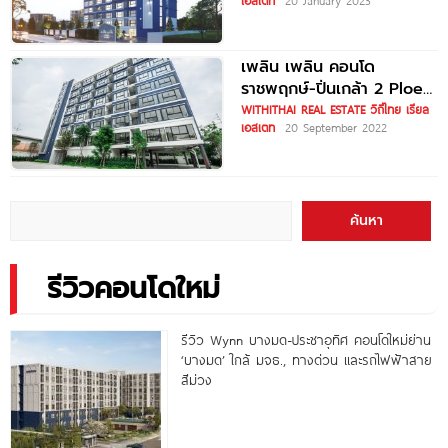
เอสเตท
20 January 2023
Ratchaphruek-Pinklao
เริ่มต้น 930,000
เพลิน เพลิน คอนโด
ราชพฤกษ์-ปิ่นเกล้า 2 Ploen
Ploen Condo
WITHITHAI REAL ESTATE วิถีไทย เรียล
เอสเตท
20 September 2022
Ratchapruek-Pinklao 2
ค้นหา
รีวิวคอนโดใหม่
รีวิว Wynn บางมด-ประชาอุทิศ คอนโดใหม่ย่าน
‘บางมด’ ใกล้ มจธ., ทางด่วน และรถไฟฟ้าสาย
สีม่วง