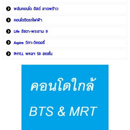
พลัมคอนโด อีสต์ ลาดพร้าว
คอนโดติดรถไฟฟ้า
Life รัชดา-พระราม 9
Aspire วิภา-วิคตอรี่
PHYLL พหลฯ 59 สเตชั่น