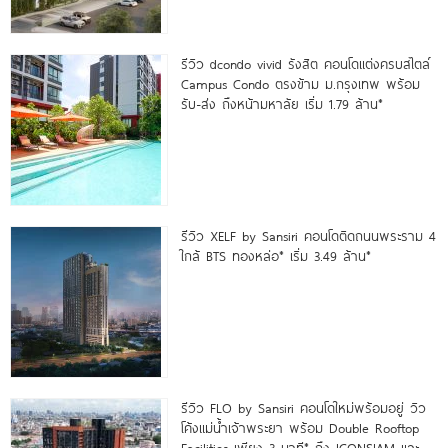
รีวิว dcondo vivid รังสิต คอนโดแต่งครบสไตล์
Campus Condo ตรงข้าม ม.กรุงเทพ พร้อม
รับ-ส่ง ถึงหน้ามหาลัย เริ่ม 1.79 ล้าน*
รีวิว XELF by Sansiri คอนโดติดถนนพระราม 4
ใกล้ BTS ทองหล่อ* เริ่ม 3.49 ล้าน*
รีวิว FLO by Sansiri คอนโดใหม่พร้อมอยู่ วิว
โค้งแม่น้ำเจ้าพระยา พร้อม Double Rooftop
Facilities เพียง 3 นาที* ถึง ICONSIAM และ