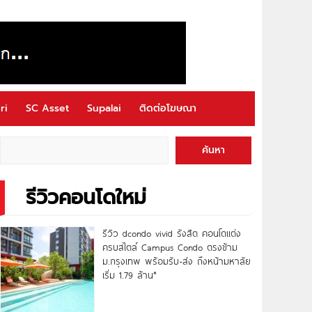
ri
SC Asset
Supalai
ติดต่อโฆษณา
ค้นหา
รีวิวคอนโดใหม่
รีวิว dcondo vivid รังสิต คอนโดแต่ง
ครบสไตล์ Campus Condo ตรงข้าม
ม.กรุงเทพ พร้อมรับ-ส่ง ถึงหน้ามหาลัย
เริ่ม 1.79 ล้าน*