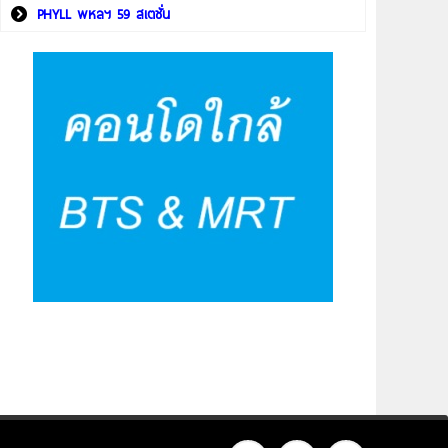
PHYLL พหลฯ 59 สเตชั่น