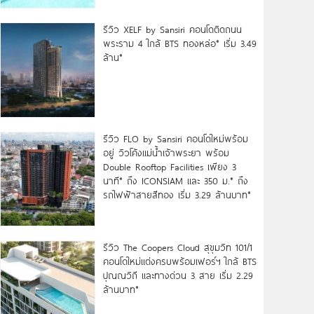
รีวิว XELF by Sansiri คอนโดติดถนน
พระราม 4 ใกล้ BTS ทองหล่อ* เริ่ม 3.49
ล้าน*
รีวิว FLO by Sansiri คอนโดใหม่พร้อม
อยู่ วิวโค้งแม่น้ำเจ้าพระยา พร้อม
Double Rooftop Facilities เพียง 3
นาที* ถึง ICONSIAM และ 350 ม.* ถึง
รถไฟฟ้าสายสีทอง เริ่ม 3.29 ล้านบาท*
รีวิว The Coopers Cloud สุขุมวิท 101/1
คอนโดใหม่แต่งครบพร้อมเฟอร์ฯ ใกล้ BTS
ปุณณวิถี และทางด่วน 3 สาย เริ่ม 2.29
ล้านบาท*