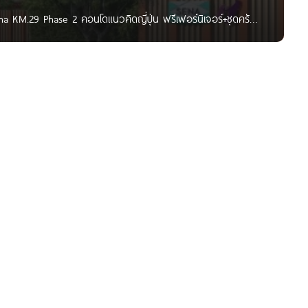
 KM.29 Phase 2 คอนโดแนวคิดญี่ปุ่น ฟรีเฟอร์นิเจอร์+ชุดครัว
29 เฟส 2 คอนโดโครงการใหม่ จาก Sena Develpoment คอนโด