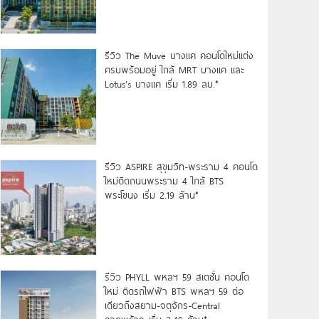
รีวิว The Muve บางแค คอนโดใหม่แต่ง
ครบพร้อมอยู่ ใกล้ MRT บางแค และ
Lotus’s บางแค เริ่ม 1.89 ลบ.*
รีวิว ASPIRE สุขุมวิท-พระราม 4 คอนโด
ใหม่ติดถนนพระราม 4 ใกล้ BTS
พระโขนง เริ่ม 2.19 ล้าน*
รีวิว PHYLL พหลฯ 59 สเตชั่น คอนโด
ใหม่ ติดรถไฟฟ้า BTS พหลฯ 59 ต่อ
เดียวถึงสยาม-จตุจักร-Central