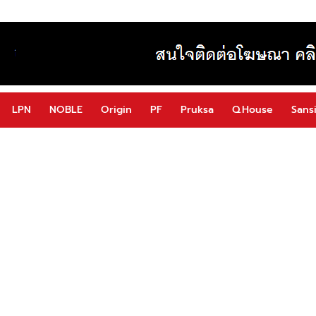
LPN
NOBLE
Origin
PF
Pruksa
Q.House
Sansi