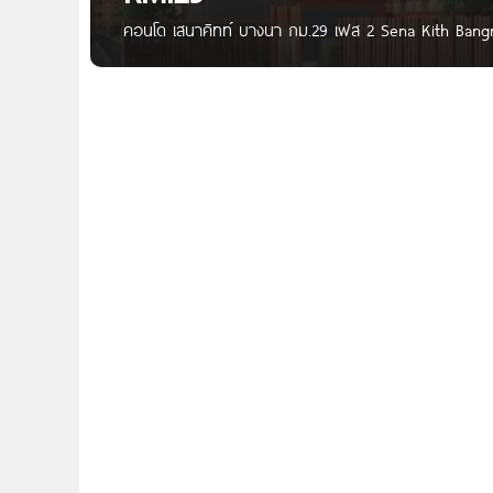
คอนโด เสนาคิทท์ บางนา กม.29 เฟส 2 Sena Kith Bangna
เริ่ม 999,000 บาท* เตรียมพบ Sena Kith บางนา กม.
แนวคิดญี่ปุ่น ติดถนนใหญ่