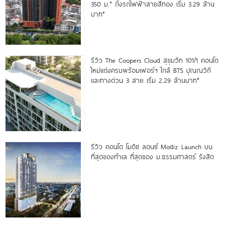
350 ม.* ถึงรถไฟฟ้าสายสีทอง เริ่ม 3.29 ล้าน
บาท*
รีวิว The Coopers Cloud สุขุมวิท 101/1 คอนโด
ใหม่แต่งครบพร้อมเฟอร์ฯ ใกล้ BTS ปุณณวิถี
และทางด่วน 3 สาย เริ่ม 2.29 ล้านบาท*
รีวิว คอนโด โมดิซ ลอนซ์ Modiz Launch บน
ที่สุดของทำเล ที่สุดของ ม.ธรรมศาสตร์ รังสิต