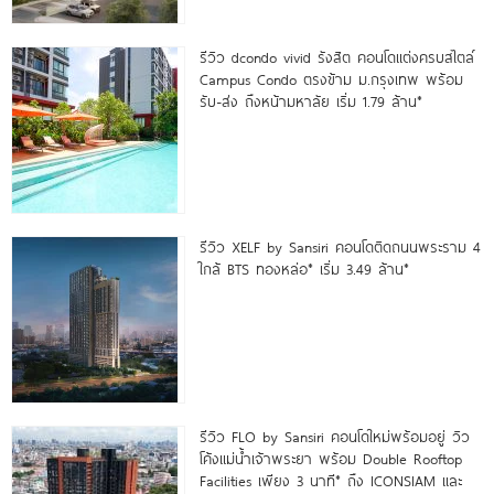
รีวิว dcondo vivid รังสิต คอนโดแต่งครบสไตล์
Campus Condo ตรงข้าม ม.กรุงเทพ พร้อม
รับ-ส่ง ถึงหน้ามหาลัย เริ่ม 1.79 ล้าน*
รีวิว XELF by Sansiri คอนโดติดถนนพระราม 4
ใกล้ BTS ทองหล่อ* เริ่ม 3.49 ล้าน*
รีวิว FLO by Sansiri คอนโดใหม่พร้อมอยู่ วิว
โค้งแม่น้ำเจ้าพระยา พร้อม Double Rooftop
Facilities เพียง 3 นาที* ถึง ICONSIAM และ