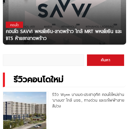
คอนโด
คอนโด SAVVI พหลโยธิน-ลาดพร้าว ใกล้ MRT พหลโยธิน และ
BTS ห้าแยกลาดพร้าว
ค้นหา
รีวิวคอนโดใหม่
รีวิว Wynn บางมด-ประชาอุทิศ คอนโดใหม่ย่าน
‘บางมด’ ใกล้ มจธ., ทางด่วน และรถไฟฟ้าสาย
สีม่วง