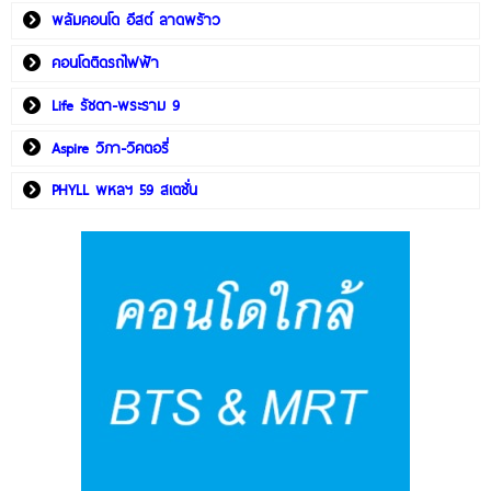
พลัมคอนโด อีสต์ ลาดพร้าว
คอนโดติดรถไฟฟ้า
Life รัชดา-พระราม 9
Aspire วิภา-วิคตอรี่
PHYLL พหลฯ 59 สเตชั่น