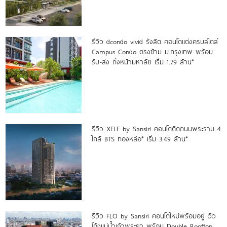
รีวิว dcondo vivid รังสิต คอนโดแต่งครบสไตล์
Campus Condo ตรงข้าม ม.กรุงเทพ พร้อม
รับ-ส่ง ถึงหน้ามหาลัย เริ่ม 1.79 ล้าน*
รีวิว XELF by Sansiri คอนโดติดถนนพระราม 4
ใกล้ BTS ทองหล่อ* เริ่ม 3.49 ล้าน*
รีวิว FLO by Sansiri คอนโดใหม่พร้อมอยู่ วิว
โค้งแม่น้ำเจ้าพระยา พร้อม Double Rooftop