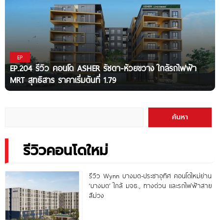
EP
EP.204 รีวิว คอนโด ASHER รัชดา-ห้วยขวาง ใกล้รถไฟฟ้า
MRT สุทธิสาร ราคาเริ่มต้นที่ 1.79
ค้นหา
รีวิวคอนโดใหม่
รีวิว Wynn บางมด-ประชาอุทิศ คอนโดใหม่ย่าน
‘บางมด’ ใกล้ มจธ., ทางด่วน และรถไฟฟ้าสาย
สีม่วง