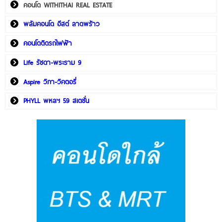
คอนโด WITHITHAI REAL ESTATE
พลัมคอนโด อีสต์ ลาดพร้าว
คอนโดติดรถไฟฟ้า
Life รัชดา-พระราม 9
Aspire วิภา-วิคตอรี่
PHYLL พหลฯ 59 สเตชั่น