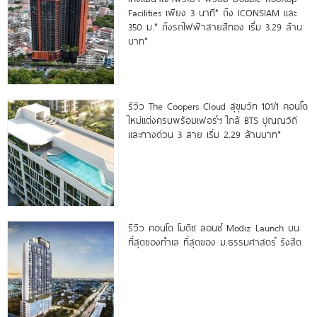
Facilities เพียง 3 นาที* ถึง ICONSIAM และ
350 ม.* ถึงรถไฟฟ้าสายสีทอง เริ่ม 3.29 ล้าน
บาท*
รีวิว The Coopers Cloud สุขุมวิท 101/1 คอนโด
ใหม่แต่งครบพร้อมเฟอร์ฯ ใกล้ BTS ปุณณวิถี
และทางด่วน 3 สาย เริ่ม 2.29 ล้านบาท*
รีวิว คอนโด โมดิซ ลอนซ์ Modiz Launch บน
ที่สุดของทำเล ที่สุดของ ม.ธรรมศาสตร์ รังสิต