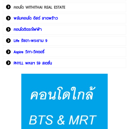
คอนโด WITHITHAI REAL ESTATE
พลัมคอนโด อีสต์ ลาดพร้าว
คอนโดติดรถไฟฟ้า
Life รัชดา-พระราม 9
Aspire วิภา-วิคตอรี่
PHYLL พหลฯ 59 สเตชั่น