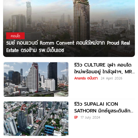
คอนโด
รมย์ คอนแวนต์ Romm Convent คอนโดใหม่จาก Proud Real
Estate ตรงข้าม รพ.บีเอ็นเอช
รีวิว CULTURE จุฬา คอนโด
ใหม่พร้อมอยู่ ใกล้จุฬาฯ, MRT
สามย่าน และ BTS ศาลาแดง
Ananda อนันดา
24 April 2026
รีวิว SUPALAI ICON
SATHORN มิกซ์ยูสระดับลัก
ซ์ชัวรี่ แลนด์มาร์กใหม่ บน
EP
17 July 2024
ที่ดินผืนงาม ใจกลางสาทร
ใกล้รถไฟฟ้า 2