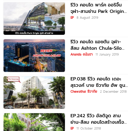
รีวิว คอนโด พาร์ค ออริจิ้น
จุฬา-สามย่าน Park Origin
Chula-Samyan ใกล้ MRT
EP
8 August 2019
รีวิว คอนโด แอชตัน จุฬา-
สีลม Ashton Chula-Silom
ใกล้ MRT สามย่านเพียง 180
Ananda อนันดา
11 January 2019
EP.038 รีวิว คอนโด เดอะ
สุรวงศ์ บาย ชีวาทัย ฮัพ ซูน
The
Chewathai ชีวาทัย
2 December 2018
EP.242 รีวิว อัลติจูด สาม
ย่าน-สีลม คอนโดสร้างเสร็จ
พร้อมอยู่ ใกล้รถไฟฟ้า MRT
EP
11 October 2018