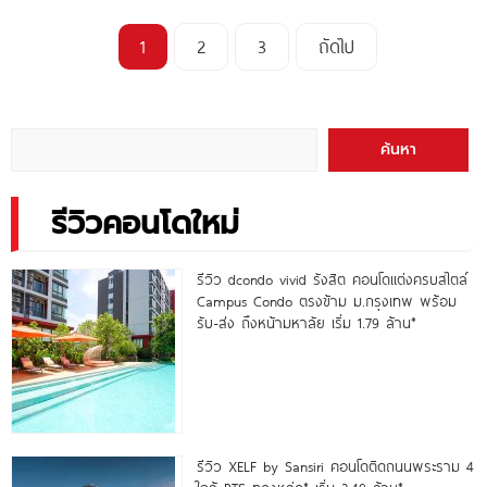
1
2
3
ถัดไป
ค้นหา
รีวิวคอนโดใหม่
รีวิว dcondo vivid รังสิต คอนโดแต่งครบสไตล์
Campus Condo ตรงข้าม ม.กรุงเทพ พร้อม
รับ-ส่ง ถึงหน้ามหาลัย เริ่ม 1.79 ล้าน*
รีวิว XELF by Sansiri คอนโดติดถนนพระราม 4