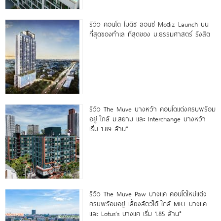
รีวิว คอนโด โมดิซ ลอนซ์ Modiz Launch บน
ที่สุดของทำเล ที่สุดของ ม.ธรรมศาสตร์ รังสิต
รีวิว The Muve บางหว้า คอนโดแต่งครบพร้อม
อยู่ ใกล้ ม.สยาม และ Interchange บางหว้า
เริ่ม 1.89 ล้าน*
รีวิว The Muve Paw บางแค คอนโดใหม่แต่ง
ครบพร้อมอยู่ เลี้ยงสัตว์ได้ ใกล้ MRT บางแค
และ Lotus’s บางแค เริ่ม 1.85 ล้าน*