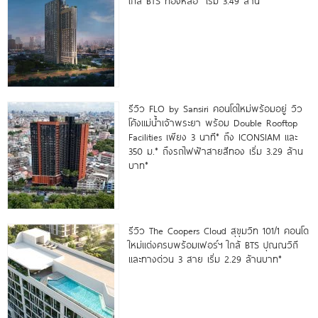
ใกล้ BTS ทองหล่อ* เริ่ม 3.49 ล้าน*
รีวิว FLO by Sansiri คอนโดใหม่พร้อมอยู่ วิว
โค้งแม่น้ำเจ้าพระยา พร้อม Double Rooftop
Facilities เพียง 3 นาที* ถึง ICONSIAM และ
350 ม.* ถึงรถไฟฟ้าสายสีทอง เริ่ม 3.29 ล้าน
บาท*
รีวิว The Coopers Cloud สุขุมวิท 101/1 คอนโด
ใหม่แต่งครบพร้อมเฟอร์ฯ ใกล้ BTS ปุณณวิถี
และทางด่วน 3 สาย เริ่ม 2.29 ล้านบาท*