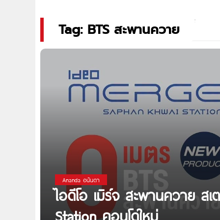
Tag: BTS สะพานควาย
Ananda อนันดา
ไอดีโอ เมิร์จ สะพานควาย สเ
Station คอนโดใหม่