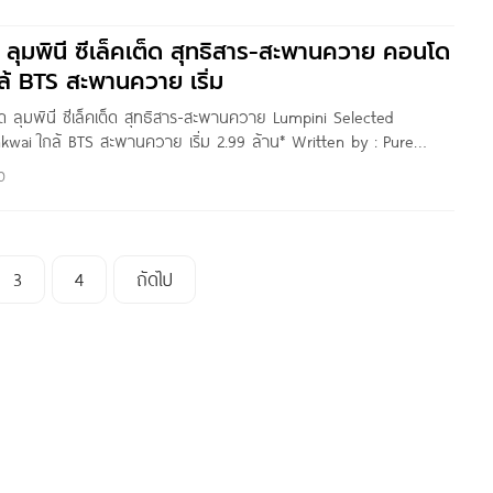
ปี 2563 ค่ะ ** Written by Gift
ว ลุมพินี ซีเล็คเต็ด สุทธิสาร-สะพานควาย คอนโด
กล้ BTS สะพานควาย เริ่ม
ด ลุมพินี ซีเล็คเต็ด สุทธิสาร-สะพานควาย Lumpini Selected
kwai ใกล้ BTS สะพานควาย เริ่ม 2.99 ล้าน* Written by : Pure
: Eins Gannika สวัสดีค่ะ คุณผู้อ่านทุกท่าน วันนี้ทีมงาน
0
าไปชมทำเลโครงการ
3
4
ถัดไป