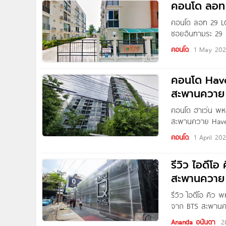
คอนโด ลอท 
คอนโด ลอท 29 LO
ซอยอินทามระ 29 
กรุงเทพมหานคร ใก
คอนโด
1 May 202
ยูเนียนมอลล์, ตล
คอนโด Have
สะพานควาย
คอนโด ฮาเว่น พหล
สะพานควาย Haven
4 ถนนสุทธิสารวิ
คอนโด
1 April 20
สะพานควาย, Big 
รีวิว ไอดี
สะพานควาย
รีวิว ไอดีโอ คิ
จาก BTS สะพานควา
โอ คิว พหลฯ-สะพ
Ananda อนันดา
2