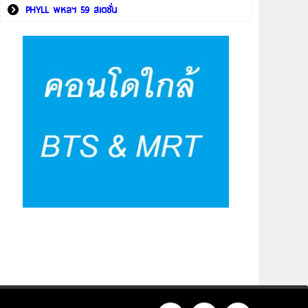
PHYLL พหลฯ 59 สเตชั่น