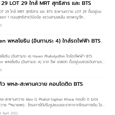
29 LOT 29 ใกล้ MRT สุทธิสาร และ BTS
T 29 ใกล้ MRT สุทธิสาร และ BTS สะพานควาย LOT 29 ตั้งอยู่บน
แยก 1 ถนนสุทธิสารวินิจฉัย แขวงสามเสนใน เขตพญาไท
ล้รถไฟฟ้า MRT สุทธิสาร, BTS สะพานควาย, เซ็นทรัล ลาดพร้าว,
3
าดนัดสวนจตุจักร,
n พหลโยธิน (อินทามระ 4) ใกล้รถไฟฟ้า BTS
โยธิน (อินทามระ 4) Haven Phaholyothin ใกล้รถไฟฟ้า BTS
 พหลโยธิน (อินทามระ 4) จาก รีฟ เอสเตท ตั้งอยู่บนซอยอินทามระ
นิจฉัย แขวงสามเสนใน เขตพญาไท กทม. ใกล้รถไฟฟ้า BTS
23
C สะพานควาย, Villa
โอ คิว พหล-สะพานควาย คอนโดติด BTS
ว พหล-สะพานควาย Ideo Q Phahol-Saphan Khwai คอนโด 0 เมตร
ย **หมายเหตุ : โครงการได้ปรับรูปแบบและราคาจากโครงการเดิม ไอดี
านควาย มาเป็นโครงการ ไอดีโอ พหลฯ-สะพานควาย โดยคาดว่าจะเปิด
8 April 2022