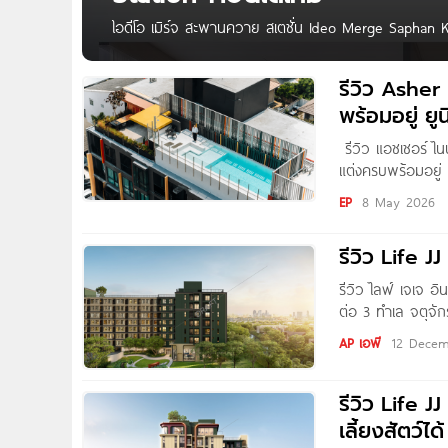
ไอดีโอ เมิร์จ สะพานควาย สเตชั่น Ideo Merge Saphan
Ananda เริ่ม 97,000 / ตร.ม.* เตรียมพบกับ ‘Ideo Merge
รีวิว Ashe
พร้อมอยู่ ยู
รีวิว แอชเชอร์ ไ
แต่งครบพร้อมอยู่ 
2.39 ล้าน* Writte
EP
8 May 2026
จะพาไปชมคอนโดแต
รีวิว L
รีวิว ไลฟ์ เจเจ อ
ต่อ 3 ทำเล จตุจัก
นอน เริ่ม 3.49 ล้
AP เอพี
12 Decem
รีวิว Life 
เลี้ยงสัตว์ไ