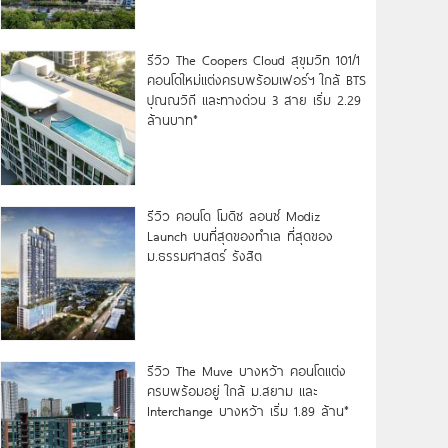
รีวิว The Coopers Cloud สุขุมวิท 101/1
คอนโดใหม่แต่งครบพร้อมเฟอร์ฯ ใกล้ BTS
ปุณณวิถี และทางด่วน 3 สาย เริ่ม 2.29
ล้านบาท*
รีวิว คอนโด โมดิซ ลอนซ์ Modiz
Launch บนที่สุดของทำเล ที่สุดของ
ม.ธรรมศาสตร์ รังสิต
รีวิว The Muve บางหว้า คอนโดแต่ง
ครบพร้อมอยู่ ใกล้ ม.สยาม และ
Interchange บางหว้า เริ่ม 1.89 ล้าน*