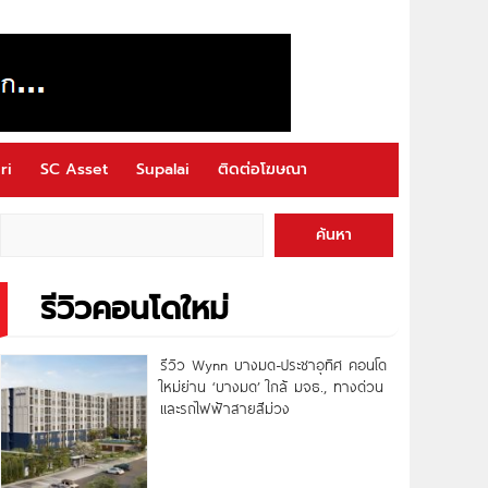
ri
SC Asset
Supalai
ติดต่อโฆษณา
ค้นหา
รีวิวคอนโดใหม่
รีวิว Wynn บางมด-ประชาอุทิศ คอนโด
ใหม่ย่าน ‘บางมด’ ใกล้ มจธ., ทางด่วน
และรถไฟฟ้าสายสีม่วง