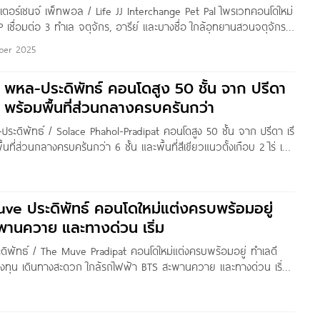
ินเตอร์เชนจ์ เพ็ทพอล / Life JJ Interchange Pet Pal ไพรเวทคอนโดใหม่
AP เชื่อมต่อ 3 ทำเล จตุจักร, อารีย์ และบางซื่อ ใกล้อุทยานสวนจตุจักร
นรถไฟ) 1 ห้องนอน เริ่ม 3.89 ล้านบาท*
ber 2025
e พหล-ประดิพัทธ์ คอนโดสูง 50 ชั้น จาก ปรีดา
 พร้อมพื้นที่ส่วนกลางครบครันกว่า
ประดิพัทธ์ / Solace Phahol-Pradipat คอนโดสูง 50 ชั้น จาก ปรีดา เรี
ที่ส่วนกลางครบครันกว่า 6 ชั้น และพื้นที่สีเขียวแนวตั้งเกือบ 2 ไร่ เริ่ม
n by : Pure Thitapa สวัสดีค่ะ เพื่อน ๆ Condonayoo ทุกคน วันนี้เรา
ร
uve ประดิพัทธ์ คอนโดใหม่แต่งครบพร้อมอยู่
พานควาย และทางด่วน เริ่ม
ะดิพัทธ์ / The Muve Pradipat คอนโดใหม่แต่งครบพร้อมอยู่ ทำเลดี
รลงทุน เดินทางสะดวก ใกล้รถไฟฟ้า BTS สะพานควาย และทางด่วน เริ่ม
n by : Pure Thitapa สวัสดีค่ะ เพื่อน ๆ Condonayoo วันนี้เราจะพาไป
้างเสร็จพร้อมอยู่ใจกลางเมือง