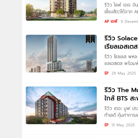
รีวิว ไลฟ์ เจเจ อ
เลี้ยงสัตว์ได้จาก 
และ Pet Park (สว
AP เอพี
9 Decem
รีวิว Solac
เรียลเอสเตส
รีวิว โซลเลส พหล-
ยลเอสเตส พร้อมพื้น
3.99 ล้าน* Writte
EP
29 May 2025
จะพาไปชมโครงกา
รีวิว The M
ใกล้ BTS สะ
รีวิว เดอะ มูฟ ปร
ทำเลดี คุ้มค่ากา
2.89 ล้าน* Writte
EP
13 May 2025
ชมคอนโดแต่งครบสร