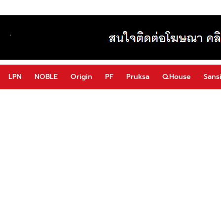
LPN
NOBLE
Origin
PF
Pruksa
Q.House
Sansi