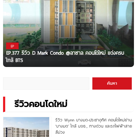
EP
EP.377 รีวิว D Mark Condo @ลาซาล คอนโดใหม่ แต่งครบ
ใกล้ BTS
ค้นหา
รีวิวคอนโดใหม่
รีวิว Wynn บางมด-ประชาอุทิศ คอนโดใหม่ย่าน
‘บางมด’ ใกล้ มจธ., ทางด่วน และรถไฟฟ้าสาย
สีม่วง