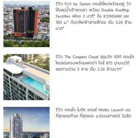
รีวิว FLO by Sansiri คอนโดใหม่พร้อมอยู่ วิว
โค้งแม่น้ำเจ้าพระยา พร้อม Double Rooftop
Facilities เพียง 3 นาที* ถึง ICONSIAM และ
350 ม.* ถึงรถไฟฟ้าสายสีทอง เริ่ม 3.29 ล้าน
บาท*
รีวิว The Coopers Cloud สุขุมวิท 101/1 คอนโด
ใหม่แต่งครบพร้อมเฟอร์ฯ ใกล้ BTS ปุณณวิถี
และทางด่วน 3 สาย เริ่ม 2.29 ล้านบาท*
รีวิว คอนโด โมดิซ ลอนซ์ Modiz Launch บน
ที่สุดของทำเล ที่สุดของ ม.ธรรมศาสตร์ รังสิต