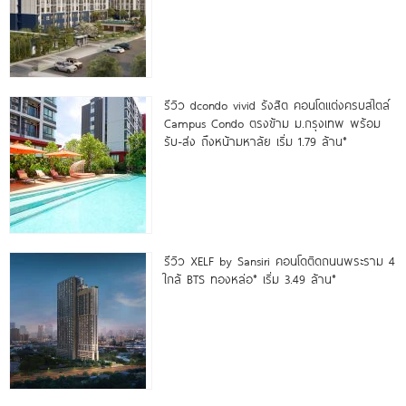
รีวิว dcondo vivid รังสิต คอนโดแต่งครบสไตล์
Campus Condo ตรงข้าม ม.กรุงเทพ พร้อม
รับ-ส่ง ถึงหน้ามหาลัย เริ่ม 1.79 ล้าน*
รีวิว XELF by Sansiri คอนโดติดถนนพระราม 4
ใกล้ BTS ทองหล่อ* เริ่ม 3.49 ล้าน*