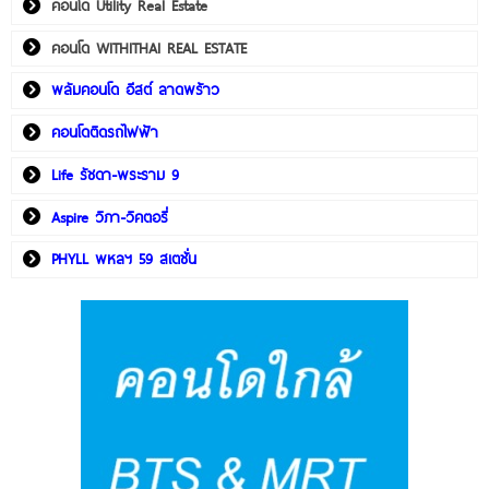
คอนโด Utility Real Estate
คอนโด WITHITHAI REAL ESTATE
พลัมคอนโด อีสต์ ลาดพร้าว
คอนโดติดรถไฟฟ้า
Life รัชดา-พระราม 9
Aspire วิภา-วิคตอรี่
PHYLL พหลฯ 59 สเตชั่น