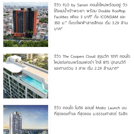
รีวิว FLO by Sansiri คอนโดใหม่พร้อมอยู่ วิว
โค้งแม่น้ำเจ้าพระยา พร้อม Double Rooftop
Facilities เพียง 3 นาที* ถึง ICONSIAM และ
350 ม.* ถึงรถไฟฟ้าสายสีทอง เริ่ม 3.29 ล้าน
บาท*
รีวิว The Coopers Cloud สุขุมวิท 101/1 คอนโด
ใหม่แต่งครบพร้อมเฟอร์ฯ ใกล้ BTS ปุณณวิถี
และทางด่วน 3 สาย เริ่ม 2.29 ล้านบาท*
รีวิว คอนโด โมดิซ ลอนซ์ Modiz Launch บน
ที่สุดของทำเล ที่สุดของ ม.ธรรมศาสตร์ รังสิต