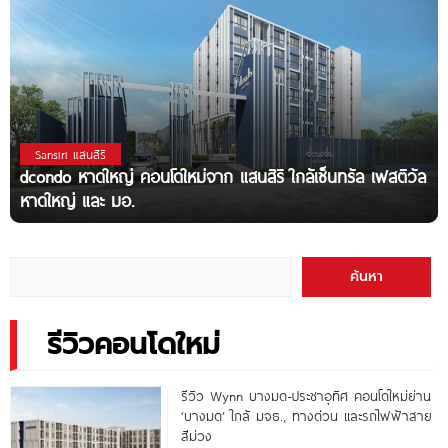
Sansiri แสนสิริ
dcondo หาดใหญ่ คอนโดใหม่จาก แสนสิริ ใกล้เซ็นทรัล เฟสติวัล
หาดใหญ่ และ มอ.
ค้นหา
รีวิวคอนโดใหม่
รีวิว Wynn บางมด-ประชาอุทิศ คอนโดใหม่ย่าน
‘บางมด’ ใกล้ มจธ., ทางด่วน และรถไฟฟ้าสาย
สีม่วง