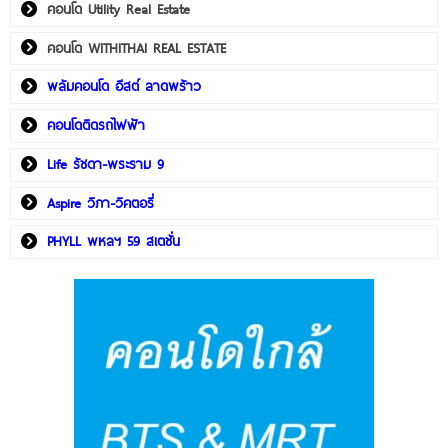
คอนโด Utility Real Estate
คอนโด WITHITHAI REAL ESTATE
พลัมคอนโด อีสต์ ลาดพร้าว
คอนโดติดรถไฟฟ้า
Life รัชดา-พระราม 9
Aspire วิภา-วิคตอรี่
PHYLL พหลฯ 59 สเตชั่น