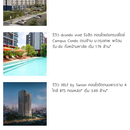
รีวิว dcondo vivid รังสิต คอนโดแต่งครบสไตล์
Campus Condo ตรงข้าม ม.กรุงเทพ พร้อม
รับ-ส่ง ถึงหน้ามหาลัย เริ่ม 1.79 ล้าน*
รีวิว XELF by Sansiri คอนโดติดถนนพระราม 4
ใกล้ BTS ทองหล่อ* เริ่ม 3.49 ล้าน*