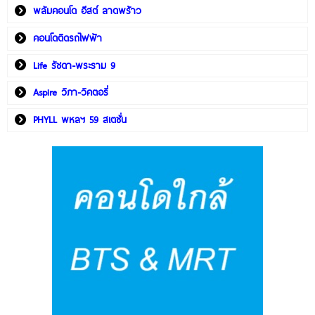
พลัมคอนโด อีสต์ ลาดพร้าว
คอนโดติดรถไฟฟ้า
Life รัชดา-พระราม 9
Aspire วิภา-วิคตอรี่
PHYLL พหลฯ 59 สเตชั่น