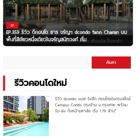
EP
EP.359 รีวิว ดีคอนโด ธาร จรัญฯ dcondo tann Charan บน
พื้นที่สีเขียวหนึ่งเดียวในจรัญสนิทวงศ์ เริ่ม
ค้นหา
รีวิวคอนโดใหม่
รีวิว dcondo vivid รังสิต คอนโดแต่งครบสไตล์
Campus Condo ตรงข้าม ม.กรุงเทพ พร้อม
รับ-ส่ง ถึงหน้ามหาลัย เริ่ม 1.79 ล้าน*