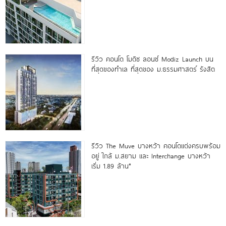
รีวิว คอนโด โมดิซ ลอนซ์ Modiz Launch บน
ที่สุดของทำเล ที่สุดของ ม.ธรรมศาสตร์ รังสิต
รีวิว The Muve บางหว้า คอนโดแต่งครบพร้อม
อยู่ ใกล้ ม.สยาม และ Interchange บางหว้า
เริ่ม 1.89 ล้าน*