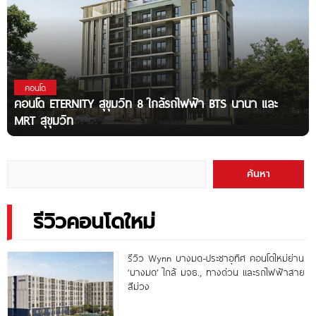
คอนโด
คอนโด ETERNITY สุขุมวิท 8 ใกล้รถไฟฟ้า BTS นานา และ
MRT สุขุมวิท
ค้นหา
รีวิวคอนโดใหม่
รีวิว Wynn บางมด-ประชาอุทิศ คอนโดใหม่ย่าน
‘บางมด’ ใกล้ มจธ., ทางด่วน และรถไฟฟ้าสาย
สีม่วง