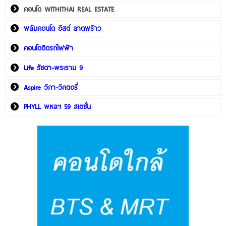
คอนโด WITHITHAI REAL ESTATE
พลัมคอนโด อีสต์ ลาดพร้าว
คอนโดติดรถไฟฟ้า
Life รัชดา-พระราม 9
Aspire วิภา-วิคตอรี่
PHYLL พหลฯ 59 สเตชั่น