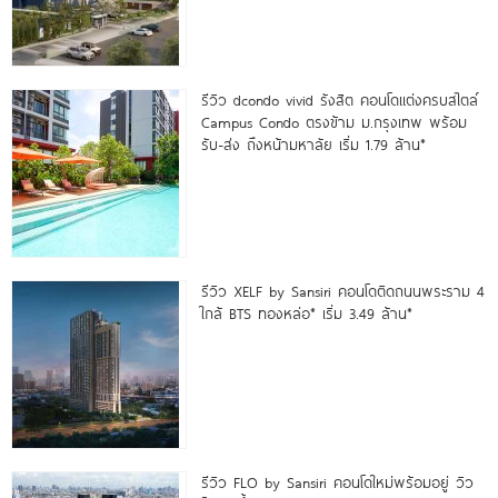
รีวิว dcondo vivid รังสิต คอนโดแต่งครบสไตล์
Campus Condo ตรงข้าม ม.กรุงเทพ พร้อม
รับ-ส่ง ถึงหน้ามหาลัย เริ่ม 1.79 ล้าน*
รีวิว XELF by Sansiri คอนโดติดถนนพระราม 4
ใกล้ BTS ทองหล่อ* เริ่ม 3.49 ล้าน*
รีวิว FLO by Sansiri คอนโดใหม่พร้อมอยู่ วิว