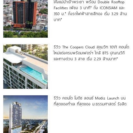
โค้งแม่น้ำเจ้าพระยา พร้อม Double Rooftop
Facilities เพียง 3 นาที* ถึง ICONSIAM และ
350 ม.* ถึงรถไฟฟ้าสายสีทอง เริ่ม 3.29 ล้าน
บาท*
รีวิว The Coopers Cloud สุขุมวิท 101/1 คอนโด
ใหม่แต่งครบพร้อมเฟอร์ฯ ใกล้ BTS ปุณณวิถี
และทางด่วน 3 สาย เริ่ม 2.29 ล้านบาท*
รีวิว คอนโด โมดิซ ลอนซ์ Modiz Launch บน
ที่สุดของทำเล ที่สุดของ ม.ธรรมศาสตร์ รังสิต