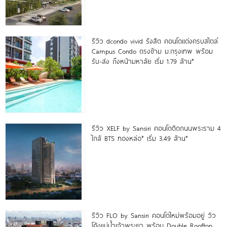
รีวิว dcondo vivid รังสิต คอนโดแต่งครบสไตล์
Campus Condo ตรงข้าม ม.กรุงเทพ พร้อม
รับ-ส่ง ถึงหน้ามหาลัย เริ่ม 1.79 ล้าน*
รีวิว XELF by Sansiri คอนโดติดถนนพระราม 4
ใกล้ BTS ทองหล่อ* เริ่ม 3.49 ล้าน*
รีวิว FLO by Sansiri คอนโดใหม่พร้อมอยู่ วิว
โค้งแม่น้ำเจ้าพระยา พร้อม Double Rooftop