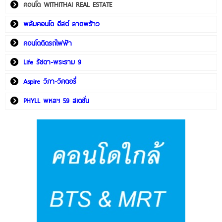
คอนโด WITHITHAI REAL ESTATE
พลัมคอนโด อีสต์ ลาดพร้าว
คอนโดติดรถไฟฟ้า
Life รัชดา-พระราม 9
Aspire วิภา-วิคตอรี่
PHYLL พหลฯ 59 สเตชั่น