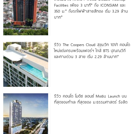
Facilities เพียง 3 นาที* ถึง ICONSIAM และ
350 ม.* ถึงรถไฟฟ้าสายสีทอง เริ่ม 3.29 ล้าน
บาท*
รีวิว The Coopers Cloud สุขุมวิท 101/1 คอนโด
ใหม่แต่งครบพร้อมเฟอร์ฯ ใกล้ BTS ปุณณวิถี
และทางด่วน 3 สาย เริ่ม 2.29 ล้านบาท*
รีวิว คอนโด โมดิซ ลอนซ์ Modiz Launch บน
ที่สุดของทำเล ที่สุดของ ม.ธรรมศาสตร์ รังสิต