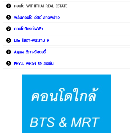
คอนโด WITHITHAI REAL ESTATE
พลัมคอนโด อีสต์ ลาดพร้าว
คอนโดติดรถไฟฟ้า
Life รัชดา-พระราม 9
Aspire วิภา-วิคตอรี่
PHYLL พหลฯ 59 สเตชั่น