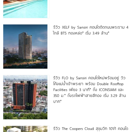
รีวิว XELF by Sansiri คอนโดติดถนนพระราม 4
ใกล้ BTS ทองหล่อ* เริ่ม 3.49 ล้าน*
รีวิว FLO by Sansiri คอนโดใหม่พร้อมอยู่ วิว
โค้งแม่น้ำเจ้าพระยา พร้อม Double Rooftop
Facilities เพียง 3 นาที* ถึง ICONSIAM และ
350 ม.* ถึงรถไฟฟ้าสายสีทอง เริ่ม 3.29 ล้าน
บาท*
รีวิว The Coopers Cloud สุขุมวิท 101/1 คอนโด