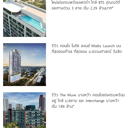
ใหม่แต่งครบพร้อมเฟอร์ฯ ใกล้ BTS ปุณณวิถี
และทางด่วน 3 สาย เริ่ม 2.29 ล้านบาท*
รีวิว คอนโด โมดิซ ลอนซ์ Modiz Launch บน
ที่สุดของทำเล ที่สุดของ ม.ธรรมศาสตร์ รังสิต
รีวิว The Muve บางหว้า คอนโดแต่งครบพร้อม
อยู่ ใกล้ ม.สยาม และ Interchange บางหว้า
เริ่ม 1.89 ล้าน*