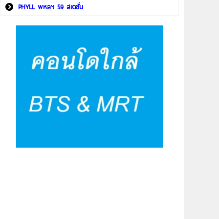
PHYLL พหลฯ 59 สเตชั่น