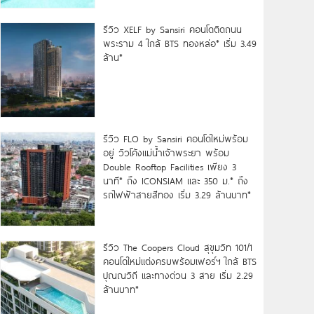
รีวิว XELF by Sansiri คอนโดติดถนน
พระราม 4 ใกล้ BTS ทองหล่อ* เริ่ม 3.49
ล้าน*
รีวิว FLO by Sansiri คอนโดใหม่พร้อม
อยู่ วิวโค้งแม่น้ำเจ้าพระยา พร้อม
Double Rooftop Facilities เพียง 3
นาที* ถึง ICONSIAM และ 350 ม.* ถึง
รถไฟฟ้าสายสีทอง เริ่ม 3.29 ล้านบาท*
รีวิว The Coopers Cloud สุขุมวิท 101/1
คอนโดใหม่แต่งครบพร้อมเฟอร์ฯ ใกล้ BTS
ปุณณวิถี และทางด่วน 3 สาย เริ่ม 2.29
ล้านบาท*