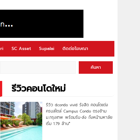
ri
SC Asset
Supalai
ติดต่อโฆษณา
ค้นหา
รีวิวคอนโดใหม่
รีวิว dcondo vivid รังสิต คอนโดแต่ง
ครบสไตล์ Campus Condo ตรงข้าม
ม.กรุงเทพ พร้อมรับ-ส่ง ถึงหน้ามหาลัย
เริ่ม 1.79 ล้าน*