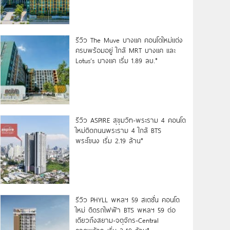
รีวิว The Muve บางแค คอนโดใหม่แต่ง
ครบพร้อมอยู่ ใกล้ MRT บางแค และ
Lotus’s บางแค เริ่ม 1.89 ลบ.*
รีวิว ASPIRE สุขุมวิท-พระราม 4 คอนโด
ใหม่ติดถนนพระราม 4 ใกล้ BTS
พระโขนง เริ่ม 2.19 ล้าน*
รีวิว PHYLL พหลฯ 59 สเตชั่น คอนโด
ใหม่ ติดรถไฟฟ้า BTS พหลฯ 59 ต่อ
เดียวถึงสยาม-จตุจักร-Central