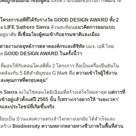
คยถูกสื่อออกมาของผู้คน
และความรับผิดชอบในการพัฒนาที่
โครงการเอพีที่ได้รับรางวัล
GOOD DESIGN AWARD ทั้ง 2
ะ LIFE Sathorn Sierra
ล้วนสะท้อน
แนวคิดการออกแบบ
ู่อาศัย
ที่เชื่อมโยง
ผู้คนเข้ากับธรรมชาติและเมือง
าร สายงานกลยุทธ์การตลาดองค์กรและดิจิทัล
บมจ. เอพี ไทย
ัล
GOOD DESIGN AWARD ในครั้งนี้ว่า
ที่มอบให้กับคอนโดเอพีทั้ง 2 โครงการ ถือเป็นเครื่องยืนยันใน
งสอดคล้องกับ 5 มิติสำคัญของ G Mark คือ
ความเข้าใจผู้ใช้งาน
 และคุณภาพที่ครอบคลุม
”
n Sierra
จะไม่ใช่คอนโดมิเนียมที่สร้างเสร็จใหม่ล่าสุด
แต่การที่
้าอยู่แล้วตั้งแต่ปี
2565 นั้น ก็เพราะเราอยากให้ ‘ระยะเวลา’
และประโยชน์ที่เกิดขึ้นจริง
ี่เปรียบเป็น บ้านแห่งความทรงจำใจกลางเอกมัย ได้สำเร็จและ
รสร้าง
Biodiversity
ความหลากหลายทางชีวภาพในพื้นที่ส่วน