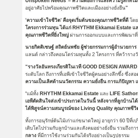
Unspoken Needs’ – ความต้องการและความรู้สึกที่ไม่เ
อยู่อาศัยไปพร้อมคุณภาพชีวิตและเมืองอย่างยั่งยืน
”
‘ความเข้าใจชีวิต’ คือจุดเริ่มต้นของคุณภาพชีวิตที่ดี
โดย
โครงการร่วมทุน ได้แก่ RHYTHM Ekkamai Estate แล
คุณภาพชีวิตที่ยิ่งใหญ่
ผ่านการออกแบบและการพัฒนาที่อย
นายกิตติเชษฐ์ สถิตย์นพชัย ผู้ช่วยกรรมการผู้อำนวยก
แลนด์ กล่าวถึงคอนโดร่วมทุนทั้ง 2 โครงการ ที่คว้ารางว
“รางวัลอันทรงเกียรติในเวที GOOD DESIGN AWARD
ระดับโลก ถึงการที่เอพีเข้าใจชีวิตผู้คนอย่างลึกซึ้ง ซึ่
ความเป็นเลิศด้านนวัตกรรม ความยั่งยืน การแก้ปัญหา
“แม้ทั้ง
RHYTHM Ekkamai Estate
และ
LIFE Sathor
เอพีตัดสินใจส่งเข้าประกวดในวันนี้ หลังจากที่ลูกบ้านได้เข
ได้พิสูจน์ความสมบูรณ์ของ Living Quality คุณภาพชีวิต
ทั้งการอนุรักษ์ต้นไม้เก่าแก่ขนาดใหญ่ อายุกว่า 60 ปีท
เติบโตไปร่วมกับลูกบ้านและสังคมอย่างยั่งยืน รวมถึงกา
กลาง
ที่มีการใช้งานร่วมกันได้จริงอย่างเป็นรูปธรรม