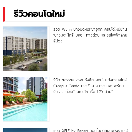
รีวิวคอนโดใหม่
รีวิว Wynn บางมด-ประชาอุทิศ คอนโดใหม่ย่าน
‘บางมด’ ใกล้ มจธ., ทางด่วน และรถไฟฟ้าสาย
สีม่วง
รีวิว dcondo vivid รังสิต คอนโดแต่งครบสไตล์
Campus Condo ตรงข้าม ม.กรุงเทพ พร้อม
รับ-ส่ง ถึงหน้ามหาลัย เริ่ม 1.79 ล้าน*
รีวิว XELF by Sansiri คอนโดติดถนนพระราม 4