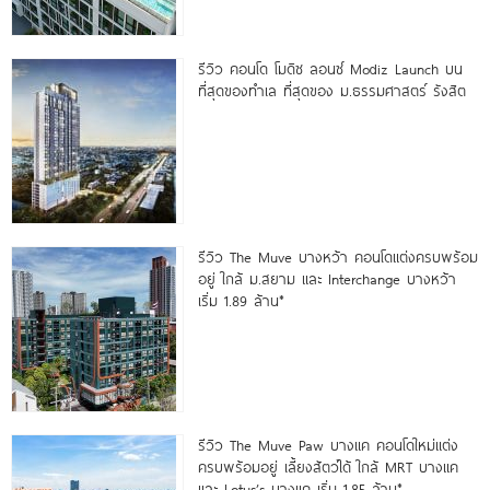
รีวิว คอนโด โมดิซ ลอนซ์ Modiz Launch บน
ที่สุดของทำเล ที่สุดของ ม.ธรรมศาสตร์ รังสิต
รีวิว The Muve บางหว้า คอนโดแต่งครบพร้อม
อยู่ ใกล้ ม.สยาม และ Interchange บางหว้า
เริ่ม 1.89 ล้าน*
รีวิว The Muve Paw บางแค คอนโดใหม่แต่ง
ครบพร้อมอยู่ เลี้ยงสัตว์ได้ ใกล้ MRT บางแค
และ Lotus’s บางแค เริ่ม 1.85 ล้าน*