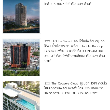
ใกล้ BTS ทองหล่อ* เริ่ม 3.49 ล้าน*
รีวิว FLO by Sansiri คอนโดใหม่พร้อมอยู่ วิว
โค้งแม่น้ำเจ้าพระยา พร้อม Double Rooftop
Facilities เพียง 3 นาที* ถึง ICONSIAM และ
350 ม.* ถึงรถไฟฟ้าสายสีทอง เริ่ม 3.29 ล้าน
บาท*
รีวิว The Coopers Cloud สุขุมวิท 101/1 คอนโด
ใหม่แต่งครบพร้อมเฟอร์ฯ ใกล้ BTS ปุณณวิถี
และทางด่วน 3 สาย เริ่ม 2.29 ล้านบาท*