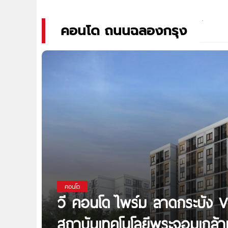
คอนโด ถนนฉลองกรุง
คอนโด
วี คอนโด ไพร์ม ลาดกระบัง 
สถาบันเทคโนโลยีพระจอมเกล้า