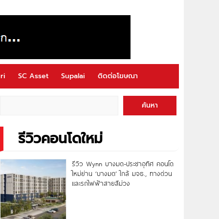
ri
SC Asset
Supalai
ติดต่อโฆษณา
ค้นหา
รีวิวคอนโดใหม่
รีวิว Wynn บางมด-ประชาอุทิศ คอนโด
ใหม่ย่าน ‘บางมด’ ใกล้ มจธ., ทางด่วน
และรถไฟฟ้าสายสีม่วง