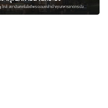
 ใกล้ สถาบันเทคโนโลยีพระจอมเกล้าเจ้าคุณทหารลาดกระบัง
นโดโครงการใหม่ จาก บริษัท วี.วี.พร๊อพเพอร์ตี้ กรุ๊ป จำกัด
นิคมอุตสาหกรรมลาดกระบัง ใกล้มอเตอร์เวย์ กรุงเทพ-ชลบุรี สาย
ย