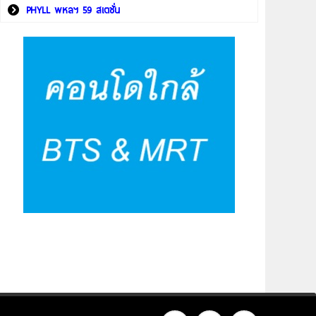
PHYLL พหลฯ 59 สเตชั่น