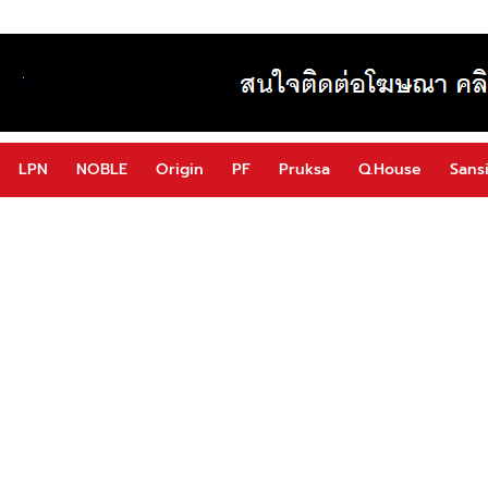
LPN
NOBLE
Origin
PF
Pruksa
Q.House
Sansi