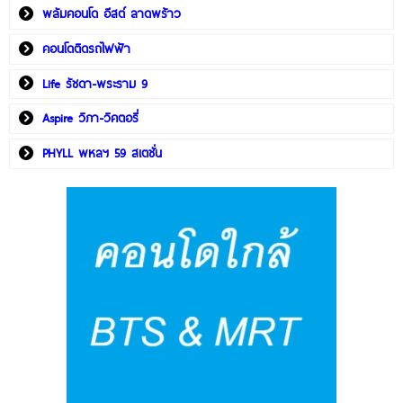
พลัมคอนโด อีสต์ ลาดพร้าว
คอนโดติดรถไฟฟ้า
Life รัชดา-พระราม 9
Aspire วิภา-วิคตอรี่
PHYLL พหลฯ 59 สเตชั่น