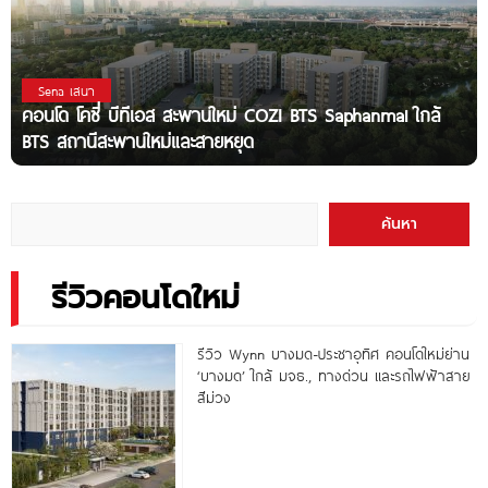
Sena เสนา
คอนโด โคซี่ บีทีเอส สะพานใหม่ COZI BTS Saphanmai ใกล้
BTS สถานีสะพานใหม่และสายหยุด
ค้นหา
รีวิวคอนโดใหม่
รีวิว Wynn บางมด-ประชาอุทิศ คอนโดใหม่ย่าน
‘บางมด’ ใกล้ มจธ., ทางด่วน และรถไฟฟ้าสาย
สีม่วง