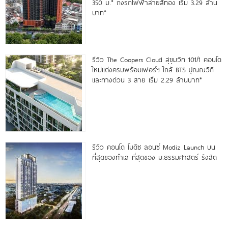
350 ม.* ถึงรถไฟฟ้าสายสีทอง เริ่ม 3.29 ล้าน
บาท*
รีวิว The Coopers Cloud สุขุมวิท 101/1 คอนโด
ใหม่แต่งครบพร้อมเฟอร์ฯ ใกล้ BTS ปุณณวิถี
และทางด่วน 3 สาย เริ่ม 2.29 ล้านบาท*
รีวิว คอนโด โมดิซ ลอนซ์ Modiz Launch บน
ที่สุดของทำเล ที่สุดของ ม.ธรรมศาสตร์ รังสิต