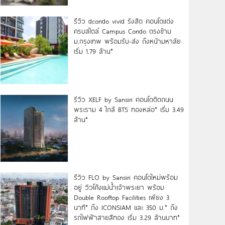
รีวิว dcondo vivid รังสิต คอนโดแต่ง
ครบสไตล์ Campus Condo ตรงข้าม
ม.กรุงเทพ พร้อมรับ-ส่ง ถึงหน้ามหาลัย
เริ่ม 1.79 ล้าน*
รีวิว XELF by Sansiri คอนโดติดถนน
พระราม 4 ใกล้ BTS ทองหล่อ* เริ่ม 3.49
ล้าน*
รีวิว FLO by Sansiri คอนโดใหม่พร้อม
อยู่ วิวโค้งแม่น้ำเจ้าพระยา พร้อม
Double Rooftop Facilities เพียง 3
นาที* ถึง ICONSIAM และ 350 ม.* ถึง
รถไฟฟ้าสายสีทอง เริ่ม 3.29 ล้านบาท*