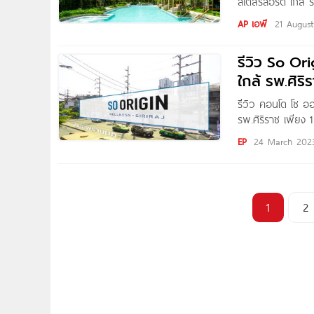
สไตล์รีสอร์ต ใกล้
ผู้อ่านชาว Condo
AP เอพี
21 Augus
อมรินทร์ จาก AP 
ม.* ใกล้ถนนสมเด็
รีวิว So Ori
ใกล้ รพ.ศิริ
รีวิว คอนโด โซ ออร
รพ.ศิริราช เพียง 
จาก Origin Proper
EP
24 March 202
1
2