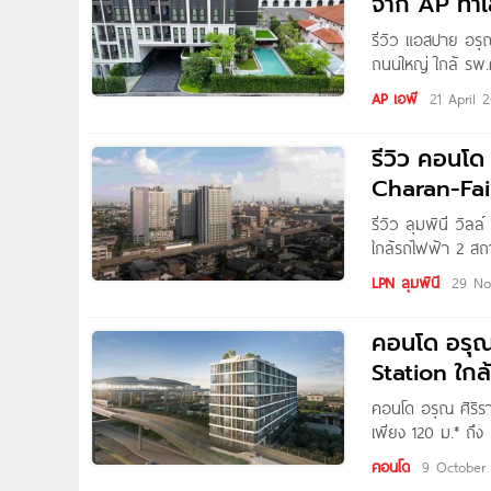
จาก AP ทำเ
รีวิว แอสปาย อรุ
ถนนใหญ่ ใกล้ รพ.ศิ
3.79 ล้าน* Writte
AP เอพี
21 April 
รีวิว คอนโด
Charan-Fai
รีวิว ลุมพินี วิล
ใกล้รถไฟฟ้า 2 สถา
Gannika สวัสดีค่ะ
LPN ลุมพินี
29 No
คอนโด อรุณ ศ
Station ใกล
คอนโด อรุณ ศิริราช
เพียง 120 ม.* ถึง
Triple Station ค
คอนโด
9 October