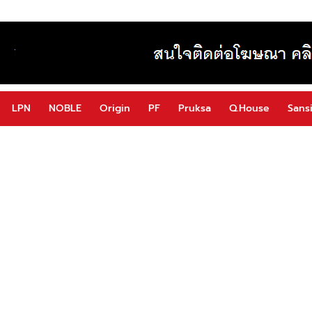
LPN
NOBLE
Origin
PF
Pruksa
Q.House
Sansi