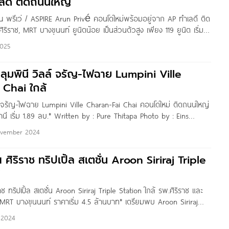
ลดี ติดถนนใหญ่
ณ พรีเว่ / ASPIRE Arun Privé คอนโดใหม่พร้อมอยู่จาก AP ทำเลดี ติด
ริราช, MRT บางขุนนท์ ยูนิตน้อย เป็นส่วนตัวสูง เพียง 119 ยูนิต เริ่ม
n by : Pure Thitapa สวัสดีค่ะ
2025
 ลุมพินี วิลล์ จรัญ-ไฟฉาย Lumpini Ville
 Chai ใกล้
ล์ จรัญ-ไฟฉาย Lumpini Ville Charan-Fai Chai คอนโดใหม่ ติดถนนใหญ่
นี เริ่ม 1.89 ลบ.* Written by : Pure Thitapa Photo by : Eins
 เพื่อน ๆ ชาว
vember 2024
ิริราช ทริปเปิ้ล สเตชั่น Aroon Siriraj Triple
้
 ทริปเปิ้ล สเตชั่น Aroon Siriraj Triple Station ใกล้ รพ.ศิริราช และ
 MRT บางขุนนนท์ ราคาเริ่ม 4.5 ล้านบาท* เตรียมพบ Aroon Siriraj
อนโดโครงการใหม่ จาก The Amarin โครงการตั้งอยู่ซอยจรัญสนิทวงศ์
 2024