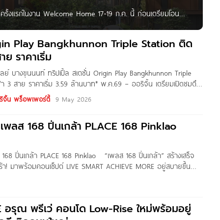
ชมครั้งแรกในงาน Welcome Home 17-19 ก.ค. นี้ ก่อนเตรียมโอน
างสีเขียวร่มรื่นกว่า 1.2 ไร่ และห้องพักสเปก Well-Being แต่งครบ
เฟอร์ฯ
in Play Bangkhunnon Triple Station ติด
าย ราคาเริ่ม
ลย์ บางขุนนนท์ ทริปเปิ้ล สเตชั่น Origin Play Bangkhunnon Triple
า 3 สาย ราคาเริ่ม 3.59 ล้านบาท* พ.ค.69 – ออริจิ้น เตรียมเปิดชมตึก
ครงการ ‘ออริจิ้น เพลย์ บางขุนนนท์ ทริปเปิ้ล สเตชั่น‘ คอนโดฯใหม่พร้อม
ิจิ้น พร็อพเพอร์ตี้
9 May 2026
 เพลส 168 ปิ่นเกล้า PLACE 168 Pinklao
168 ปิ่นเกล้า PLACE 168 Pinklao “เพลส 168 ปิ่นเกล้า” สร้างเสร็จ
วจร้า! มาพร้อมคอนเซ็ปต์ LIVE SMART ACHIEVE MORE อยู่สบายขึ้น
เดิม 🌿 ✔️ ห้องเริ่ม 25–76.5 ตร.ม. ✔️ ส่วนกลางจัดเต็ม Rooftop +
6
E อรุณ พรีเว่ คอนโด Low-Rise ใหม่พร้อมอยู่