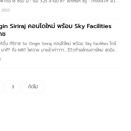
 รพ.ศิริราช 850 ม.* เริ่ม 3.25 ล้านบาท* Written by : THAnATH สวัสดี
nayoo ทุกคนครับ วันนี้ผมพามาชมโครงการ ASPIRE ปิ่นเกล้า-อรุณ
t 2023
Thailand ตั้งอยู่ติดถนนอรุณอมรินทร์ ห่างจากแยกอรุณอมรินทร์ 500
จพระเจ้าตากสิน, ถนนจรัญสนิทวงศ์, ถนนบรมราชชนนี,
gin Siriraj คอนโดใหม่ พร้อม Sky Facilities
ราช
ิจิ้น ศิริราช So Origin Siriraj คอนโดใหม่ พร้อม Sky Facilities ใกล้
1 นาที* ถึง MRT ไฟฉาย มาแล้วค่าาาา…รีวิวทำเลโครงการใหม่ สุดปัง
ty กับโครงการ ‘So Origin Siriraj‘ Wellness
3
3
ถัดไป