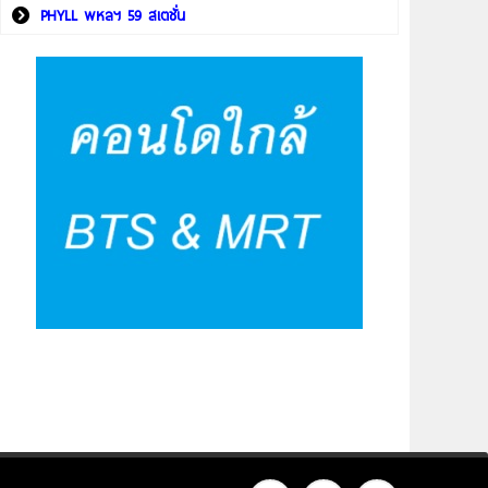
PHYLL พหลฯ 59 สเตชั่น