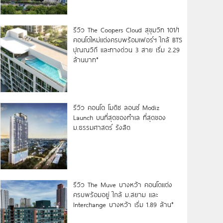
รีวิว The Coopers Cloud สุขุมวิท 101/1
คอนโดใหม่แต่งครบพร้อมเฟอร์ฯ ใกล้ BTS
ปุณณวิถี และทางด่วน 3 สาย เริ่ม 2.29
ล้านบาท*
รีวิว คอนโด โมดิซ ลอนซ์ Modiz
Launch บนที่สุดของทำเล ที่สุดของ
ม.ธรรมศาสตร์ รังสิต
รีวิว The Muve บางหว้า คอนโดแต่ง
ครบพร้อมอยู่ ใกล้ ม.สยาม และ
Interchange บางหว้า เริ่ม 1.89 ล้าน*