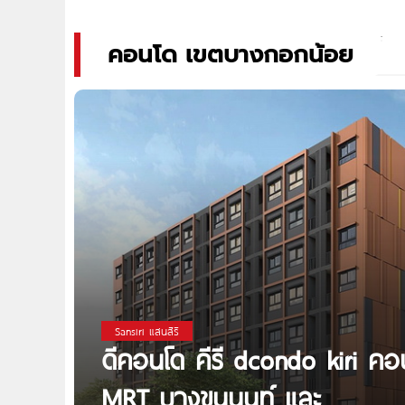
คอนโด เขตบางกอกน้อย
Sansiri แสนสิริ
ดีคอนโด คีรี dcondo kiri คอน
MRT บางขุนนนท์ และ