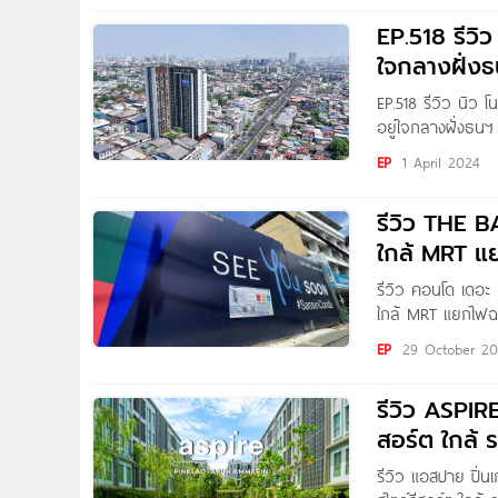
EP.518 รีวิ
ใจกลางฝั่งธ
EP.518 รีวิว นิว
อยู่ใจกลางฝั่งธนฯ
รพ.ศิริราช และตล
EP
1 April 2024
รีวิว THE B
ใกล้ MRT แ
รีวิว คอนโด เดอะ
ใกล้ MRT แยกไฟฉา
จรัญสนิทวงศ์ กับโ
EP
29 October 20
ติดถนนจรัญสนิทวงศ์
รีวิว ASPIR
สอร์ต ใกล้ ร
รีวิว แอสปาย ปิ่