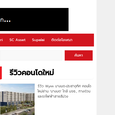
ri
SC Asset
Supalai
ติดต่อโฆษณา
ค้นหา
รีวิวคอนโดใหม่
รีวิว Wynn บางมด-ประชาอุทิศ คอนโด
ใหม่ย่าน ‘บางมด’ ใกล้ มจธ., ทางด่วน
และรถไฟฟ้าสายสีม่วง