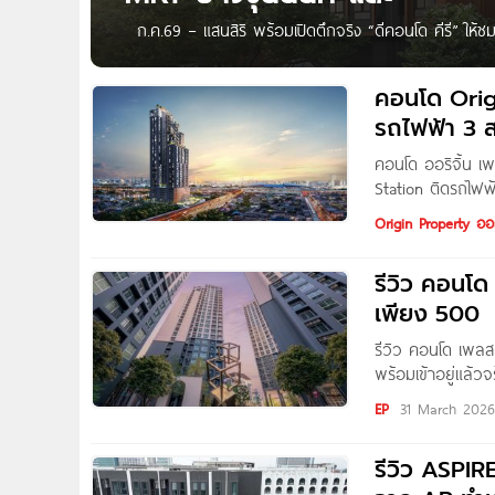
ก.ค.69 – แสนสิริ พร้อมเปิดตึกจริง “ดีคอนโด คีรี” ให้
จริง ส.ค. 69 “ดีคอนโด คีรี” คอนโดพร้อมอยู่พร้อมส่วนกล
พร้อมอยู่ (Fully Furnished) ในราคาเริ่มแค่ 1.89 ลบ.* ฟรี
คอนโด Orig
รถไฟฟ้า 3 ส
คอนโด ออริจิ้น เพ
Station ติดรถไฟฟ้
จริงครั้งแรก กับ โ
Origin Property ออร
อยู่ เพดานสูง*
รีวิว คอนโด
เพียง 500
รีวิว คอนโด เพลส 
พร้อมเข้าอยู่แล้
ชีวิตบาลานซ์กว่า
EP
31 March 202
Sky Lounge
รีวิว ASPIR