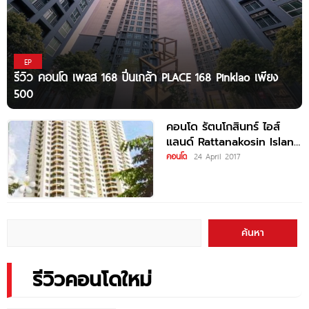
EP
รีวิว คอนโด เพลส 168 ปิ่นเกล้า PLACE 168 Pinklao เพียง
500
คอนโด รัตนโกสินทร์ ไอส์
แลนด์ Rattanakosin Island
ใกล้ MRT บางยี่ขัน
คอนโด
24 April 2017
ค้นหา
รีวิวคอนโดใหม่