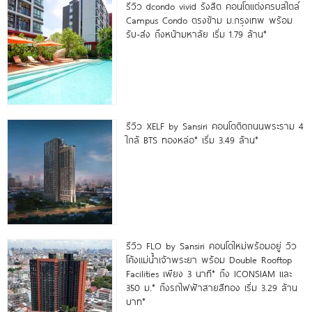
รีวิว dcondo vivid รังสิต คอนโดแต่งครบสไตล์
Campus Condo ตรงข้าม ม.กรุงเทพ พร้อม
รับ-ส่ง ถึงหน้ามหาลัย เริ่ม 1.79 ล้าน*
รีวิว XELF by Sansiri คอนโดติดถนนพระราม 4
ใกล้ BTS ทองหล่อ* เริ่ม 3.49 ล้าน*
รีวิว FLO by Sansiri คอนโดใหม่พร้อมอยู่ วิว
โค้งแม่น้ำเจ้าพระยา พร้อม Double Rooftop
Facilities เพียง 3 นาที* ถึง ICONSIAM และ
350 ม.* ถึงรถไฟฟ้าสายสีทอง เริ่ม 3.29 ล้าน
บาท*