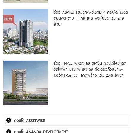
รีวิว ASPIRE สุขุมวิท-พระราม 4 คอนโดใหม่ติด
ถนนพระราม 4 ใกล้ BTS พระโขนง เริ่ม 2.19
ล้าน*
รีวิว PHYLL พหลฯ 59 สเตชั่น คอนโดใหม่ ติด
รถไฟฟ้า BTS พหลฯ 59 ต่อเดียวถึงสยาม-
จตุจักร-Central ลาดพร้าว เริ่ม 2.49 ล้าน*
คอนโด ASSETWISE
คอนโด ANANDA DEVELOPMENT