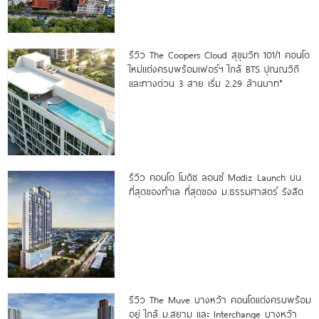
รีวิว The Coopers Cloud สุขุมวิท 101/1 คอนโด
ใหม่แต่งครบพร้อมเฟอร์ฯ ใกล้ BTS ปุณณวิถี
และทางด่วน 3 สาย เริ่ม 2.29 ล้านบาท*
รีวิว คอนโด โมดิซ ลอนซ์ Modiz Launch บน
ที่สุดของทำเล ที่สุดของ ม.ธรรมศาสตร์ รังสิต
รีวิว The Muve บางหว้า คอนโดแต่งครบพร้อม
อยู่ ใกล้ ม.สยาม และ Interchange บางหว้า