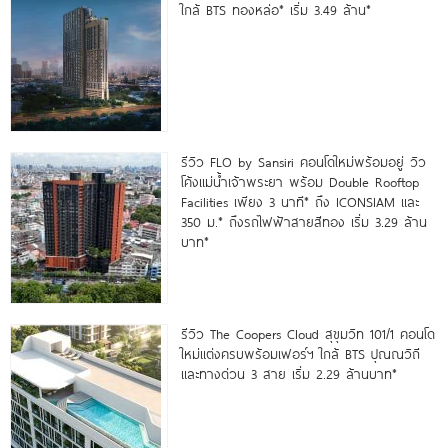
ใกล้ BTS ทองหล่อ* เริ่ม 3.49 ล้าน*
รีวิว FLO by Sansiri คอนโดใหม่พร้อมอยู่ วิว
โค้งแม่น้ำเจ้าพระยา พร้อม Double Rooftop
Facilities เพียง 3 นาที* ถึง ICONSIAM และ
350 ม.* ถึงรถไฟฟ้าสายสีทอง เริ่ม 3.29 ล้าน
บาท*
รีวิว The Coopers Cloud สุขุมวิท 101/1 คอนโด
ใหม่แต่งครบพร้อมเฟอร์ฯ ใกล้ BTS ปุณณวิถี
และทางด่วน 3 สาย เริ่ม 2.29 ล้านบาท*