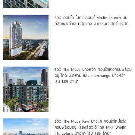
รีวิว คอนโด โมดิซ ลอนซ์ Modiz Launch บน
ที่สุดของทำเล ที่สุดของ ม.ธรรมศาสตร์ รังสิต
รีวิว The Muve บางหว้า คอนโดแต่งครบพร้อม
อยู่ ใกล้ ม.สยาม และ Interchange บางหว้า
เริ่ม 1.89 ล้าน*
รีวิว The Muve Paw บางแค คอนโดใหม่แต่ง
ครบพร้อมอยู่ เลี้ยงสัตว์ได้ ใกล้ MRT บางแค
และ Lotus’s บางแค เริ่ม 1.85 ล้าน*