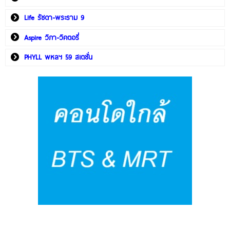
Life รัชดา-พระราม 9
Aspire วิภา-วิคตอรี่
PHYLL พหลฯ 59 สเตชั่น