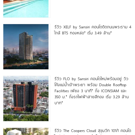
รีวิว XELF by Sansiri คอนโดติดถนนพระราม 4
ใกล้ BTS ทองหล่อ* เริ่ม 3.49 ล้าน*
รีวิว FLO by Sansiri คอนโดใหม่พร้อมอยู่ วิว
โค้งแม่น้ำเจ้าพระยา พร้อม Double Rooftop
Facilities เพียง 3 นาที* ถึง ICONSIAM และ
350 ม.* ถึงรถไฟฟ้าสายสีทอง เริ่ม 3.29 ล้าน
บาท*
รีวิว The Coopers Cloud สุขุมวิท 101/1 คอนโด