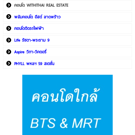
คอนโด WITHITHAI REAL ESTATE
พลัมคอนโด อีสต์ ลาดพร้าว
คอนโดติดรถไฟฟ้า
Life รัชดา-พระราม 9
Aspire วิภา-วิคตอรี่
PHYLL พหลฯ 59 สเตชั่น