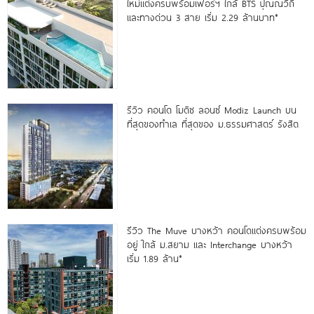
ใหม่แต่งครบพร้อมเฟอร์ฯ ใกล้ BTS ปุณณวิถี
และทางด่วน 3 สาย เริ่ม 2.29 ล้านบาท*
รีวิว คอนโด โมดิซ ลอนซ์ Modiz Launch บน
ที่สุดของทำเล ที่สุดของ ม.ธรรมศาสตร์ รังสิต
รีวิว The Muve บางหว้า คอนโดแต่งครบพร้อม
อยู่ ใกล้ ม.สยาม และ Interchange บางหว้า
เริ่ม 1.89 ล้าน*