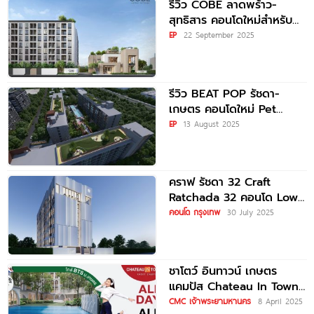
รีวิว COBE ลาดพร้าว-
สุทธิสาร คอนโดใหม่สำหรับ
New Gen จาก SC Asset
EP
22 September 2025
บนทำเลต้นซอยลาดพร้าว
รีวิว BEAT POP รัชดา-
เกษตร คอนโดใหม่ Pet
Friendly แต่งเฟอร์ฯ ครบ
EP
13 August 2025
พร้อมอยู่ ส่วนกลางครบครัน
คราฟ รัชดา 32 Craft
Ratchada 32 คอนโด Low-
Rise ใจกลางรัชดา 32
คอนโด กรุงเทพ
30 July 2025
ชาโตว์ อินทาวน์ เกษตร
แคมปัส Chateau In Town
Kaset Campus คอนโดใหม่
CMC เจ้าพระยามหานคร
8 April 2025