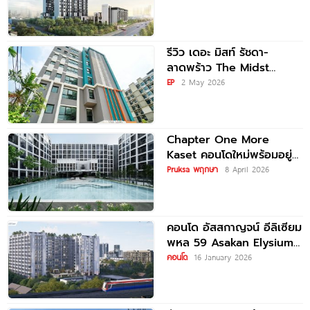
ม.เกษตร ใกล้
รีวิว เดอะ มิสท์ รัชดา-
ลาดพร้าว The Midst
Ratchada-Ladprao คอนโด
EP
2 May 2026
ใหม่พร้อมอยู่ใจกลางรัชดา
เริ่ม 2.77
Chapter One More
Kaset คอนโดใหม่พร้อมอยู่
ใกล้ BTS ม.เกษตรฯ เริ่ม
Pruksa พฤกษา
8 April 2026
2.29
คอนโด อัสสกาญจน์ อีลิเซียม
พหล 59 Asakan Elysium
Phahol 59 ติด
คอนโด
16 January 2026