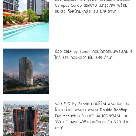
Campus Condo ตรงข้าม ม.กรุงเทพ พร้อม
รับ-ส่ง ถึงหน้ามหาลัย เริ่ม 1.79 ล้าน*
รีวิว XELF by Sansiri คอนโดติดถนนพระราม 4
ใกล้ BTS ทองหล่อ* เริ่ม 3.49 ล้าน*
รีวิว FLO by Sansiri คอนโดใหม่พร้อมอยู่ วิว
โค้งแม่น้ำเจ้าพระยา พร้อม Double Rooftop
Facilities เพียง 3 นาที* ถึง ICONSIAM และ
350 ม.* ถึงรถไฟฟ้าสายสีทอง เริ่ม 3.29 ล้าน
บาท*