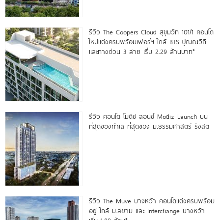
รีวิว The Coopers Cloud สุขุมวิท 101/1 คอนโด
ใหม่แต่งครบพร้อมเฟอร์ฯ ใกล้ BTS ปุณณวิถี
และทางด่วน 3 สาย เริ่ม 2.29 ล้านบาท*
รีวิว คอนโด โมดิซ ลอนซ์ Modiz Launch บน
ที่สุดของทำเล ที่สุดของ ม.ธรรมศาสตร์ รังสิต
รีวิว The Muve บางหว้า คอนโดแต่งครบพร้อม
อยู่ ใกล้ ม.สยาม และ Interchange บางหว้า