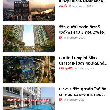
KingsQuare Residence
คอนโดมิเนียมระดับ Luxury
คอนโด
17 November 2023
ติดโรงเรียนนานาชาติคิงส์
คอลเลจกรุงเทพฯ เริ่ม 10-
80 ล้านบาท*
รีวิว ลุมพินี พาร์ค ริเวอร์
ไซด์-พระราม 3 คอนโดพร้อม
อยู่ ติดแม่น้ำเจ้าพระยา ใกล้
EP
5 February 2020
ทางด่วน และ BRT
คอนโด Lumpini Mixx
นราธิวาส-รัชดา คอนโดมิกซ์
ยูสใหม่จาก LPN ติด The
LPN ลุมพินี
14 February 2019
Up พระราม
EP.297 รีวิว ศุภาลัย ไลท์ รัช
ดาฯ-นราธิวาส-สาทร คอนโด
สร้างเสร็จพร้อมอยู่ ติดถนน
EP
5 February 2019
รัชดาภิเษก ใกล้ BRT ถนน