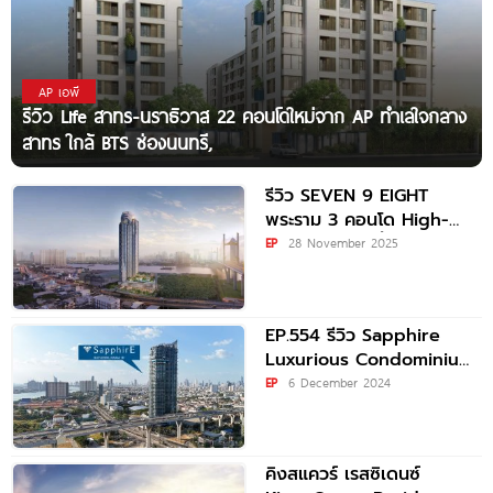
AP เอพี
รีวิว Life สาทร-นราธิวาส 22 คอนโดใหม่จาก AP ทำเลใจกลาง
สาทร ใกล้ BTS ช่องนนทรี,
รีวิว SEVEN 9 EIGHT
พระราม 3 คอนโด High-
Rise วิวโค้งแม่น้ำเจ้าพระยา
EP
28 November 2025
บนพื้นที่ส่วนกลางกว่า
EP.554 รีวิว Sapphire
Luxurious Condominium
Rama 3 คอนโดใหม่พร้อมอยู่
EP
6 December 2024
ในย่านพระราม 3 วิวแม่น้ำ
เจ้าพระยา
คิงสแควร์ เรสซิเดนซ์