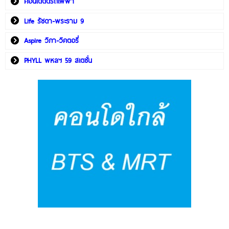
คอนโดติดรถไฟฟ้า
Life รัชดา-พระราม 9
Aspire วิภา-วิคตอรี่
PHYLL พหลฯ 59 สเตชั่น