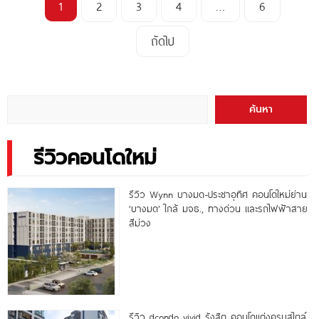
1
2
3
4
…
6
ถัดไป
ค้นหา
รีวิวคอนโดใหม่
รีวิว Wynn บางมด-ประชาอุทิศ คอนโดใหม่ย่าน
‘บางมด’ ใกล้ มจธ., ทางด่วน และรถไฟฟ้าสาย
สีม่วง
รีวิว dcondo vivid รังสิต คอนโดแต่งครบสไตล์