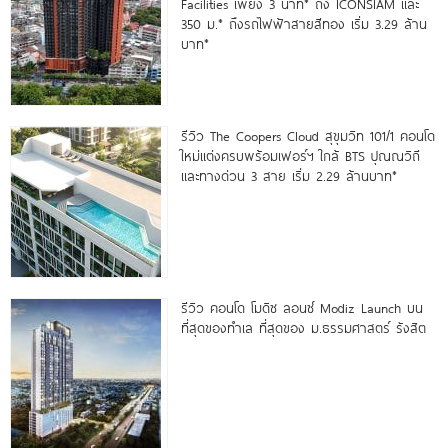
Facilities เพียง 3 นาที* ถึง ICONSIAM และ
350 ม.* ถึงรถไฟฟ้าสายสีทอง เริ่ม 3.29 ล้าน
บาท*
รีวิว The Coopers Cloud สุขุมวิท 101/1 คอนโด
ใหม่แต่งครบพร้อมเฟอร์ฯ ใกล้ BTS ปุณณวิถี
และทางด่วน 3 สาย เริ่ม 2.29 ล้านบาท*
รีวิว คอนโด โมดิซ ลอนซ์ Modiz Launch บน
ที่สุดของทำเล ที่สุดของ ม.ธรรมศาสตร์ รังสิต