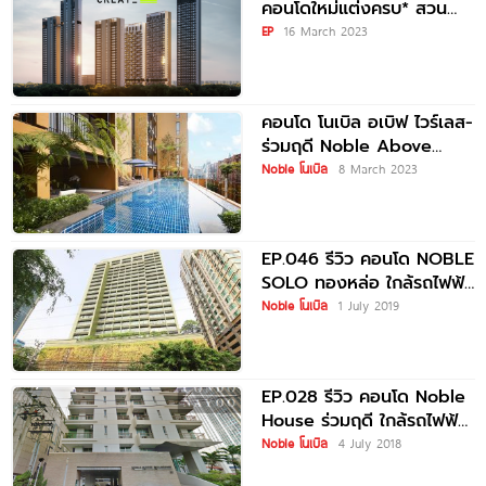
คอนโดใหม่แต่งครบ* สวน
ใหญ่ 5 ไร่ Facilities 2,500
EP
16 March 2023
คอนโด โนเบิล อเบิฟ ไวร์เลส-
ร่วมฤดี Noble Above
Wireless-Ruamrudee ใกล้
Noble โนเบิล
8 March 2023
ถนนวิทยุ และ BTS
EP.046 รีวิว คอนโด NOBLE
SOLO ทองหล่อ ใกล้รถไฟฟ้า
BTS ทองหล่อ
Noble โนเบิล
1 July 2019
EP.028 รีวิว คอนโด Noble
House ร่วมฤดี ใกล้รถไฟฟ้า
BTS เพลินจิต
Noble โนเบิล
4 July 2018