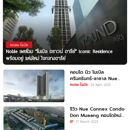
Noble โนเบิล
Noble เผยโฉม “โนเบิล อราวน์ อารีย์” Iconic Residence
พร้อมอยู่ แห่งใหม่ ใจกลางอารีย์
คอนโด นิว โนเบิล
ศรีนครินทร์-ลาซาล Nue
Noble Srinakarin-
Noble โนเบิล
24 April 2023
Lasalle ติด MRT ศรีลาซาล
เริ่ม
รีวิว Nue Connex Condo
Don Mueang คอนโดใหม่
แต่งครบ ส่วนกลางจัดเต็ม
EP
17 March 2023
หนึ่งเดียวในย่านดอนเมือง