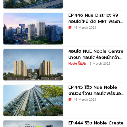
EP.446 Nue District R9
คอนโดใหม่ ติด MRT พระราม
9 และ
EP
16 March 2023
คอนโด NUE Noble Centre
บางนา คอนโดห้องหน้ากว้าง
10 ก้าว ถึง Central
Noble โนเบิล
16 March 2023
EP.445 รีวิว Nue Noble
งามวงศ์วาน คอนโดพร้อมอยู่
ส่วนกลางจัดเต็ม ห้องหน้า
EP
16 March 2023
กว้าง เฟอร์ครบ เชื่อมต่อ
รถไฟฟ้า
EP.444 รีวิว Noble Create