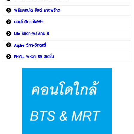
พลัมคอนโด อีสต์ ลาดพร้าว
คอนโดติดรถไฟฟ้า
Life รัชดา-พระราม 9
Aspire วิภา-วิคตอรี่
PHYLL พหลฯ 59 สเตชั่น