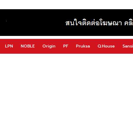
LPN
NOBLE
Origin
PF
Pruksa
Q.House
Sansi