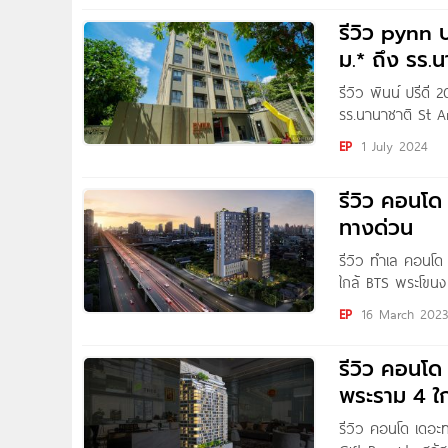
รีวิว pynn ป
ม.* ถึง รร.น
รีวิว พินน์ ปรีดี 
รร.นานาชาติ St A
ลบ.* Written by :
EP
1 July 2024
รีวิว คอนโด
ทางด่วน
รีวิว ทำเล คอนโด
ใกล้ BTS พระโขนง 
เพื่อน ๆ ชาว
EP
16 March 202
รีวิว คอนโ
พระราม 4 ใ
รีวิว คอนโด เดอะ