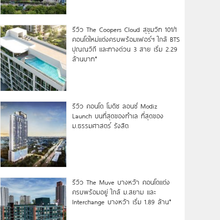
รีวิว The Coopers Cloud สุขุมวิท 101/1
คอนโดใหม่แต่งครบพร้อมเฟอร์ฯ ใกล้ BTS
ปุณณวิถี และทางด่วน 3 สาย เริ่ม 2.29
ล้านบาท*
รีวิว คอนโด โมดิซ ลอนซ์ Modiz
Launch บนที่สุดของทำเล ที่สุดของ
ม.ธรรมศาสตร์ รังสิต
รีวิว The Muve บางหว้า คอนโดแต่ง
ครบพร้อมอยู่ ใกล้ ม.สยาม และ
Interchange บางหว้า เริ่ม 1.89 ล้าน*