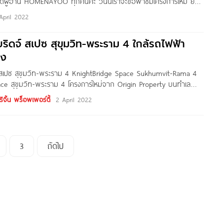
สดีผู้อ่าน HOMENAYOO ทุกคนค่ะ วันนี้เราจะขอพาชมโครงการใหม่ ย่าน
ะราม 4 กัน กับโครงการ The Tree สุขุมวิท-พระราม 4 ที่ตั้งอยู่บน
April 2022
วงพระโขนง เขตคลองเตย
ริดจ์ สเปซ สุขุมวิท-พระราม 4 ใกล้รถไฟฟ้า
นง
 สเปซ สุขุมวิท-พระราม 4 KnightBridge Space Sukhumvit-Rama 4
ce สุขุมวิท-พระราม 4 โครงการใหม่จาก Origin Property บนทำเล
 2 โซน โซนพระราม 4 และ สุขุมวิท ตัวโครงการตั้งอยู่ติดถนนใหญ่
ิจิ้น พร็อพเพอร์ตี้
2 April 2022
งเตย กทม. เดินทางสะดวกสบาย ใกล้รถไฟฟ้า
3
ถัดไป