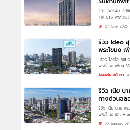
Sukhumvit ค
รีวิว ออริจิ้น เรส
ใกล้ BTS พระโขนง
Bangkok Sukhumvit
EP
27 June 2025
Condonayoo วันนี
รีวิว Ideo 
พระโขนง เพ
รีวิว ไอดีโอ สุข
พระโขนง เพียง 350
Condonayoo ทุกคน 
Ananda อนันดา
4
รีวิว เนีย บ
ทางด่วนฉลอ
รีวิว เนีย บาย แส
พระโขนง และ Habit
ค่า วันนี้ทีมงาน
EP
22 January 20
อยู่จาก Sansiri บน