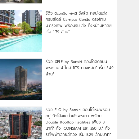
รีวิว dcondo vivid รังสิต คอนโดแต่ง
ครบสไตล์ Campus Condo ตรงข้าม
ม.กรุงเทพ พร้อมรับ-ส่ง ถึงหน้ามหาลัย
เริ่ม 1.79 ล้าน*
รีวิว XELF by Sansiri คอนโดติดถนน
พระราม 4 ใกล้ BTS ทองหล่อ* เริ่ม 3.49
ล้าน*
รีวิว FLO by Sansiri คอนโดใหม่พร้อม
อยู่ วิวโค้งแม่น้ำเจ้าพระยา พร้อม
Double Rooftop Facilities เพียง 3
นาที* ถึง ICONSIAM และ 350 ม.* ถึง
รถไฟฟ้าสายสีทอง เริ่ม 3.29 ล้านบาท*