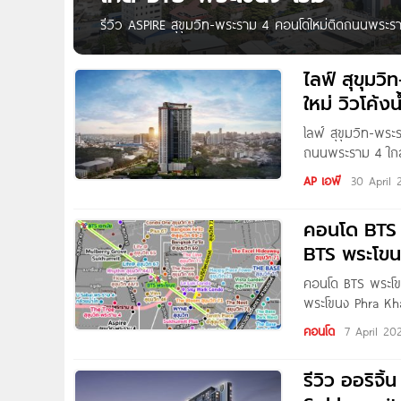
รีวิว ASPIRE สุขุมวิท-พระราม 4 คอนโดใหม่ติดถนนพระรา
✨ASPIRE สุขุมวิท – พระราม 4 คอนโดพร้อมอยู่ต่ำแสนต่อ
ปล่อยเช่าก็คุ้ม ⭐ ห้องใหญ่ วิวสุขุมวิท
ไลฟ์ สุขุม
ใหม่ วิวโค้
ไลฟ์ สุขุมวิท-พร
ถนนพระราม 4 ใกล้ 
พระราม 4 คอนโดใหม
AP เอพี
30 April 
จุดตัดทำเลศักยภ
คอนโด BTS
BTS พระโข
คอนโด BTS พระโข
พระโขนง Phra Kha
Origin Residenc
คอนโด
7 April 20
65
รีวิว ออริจิ