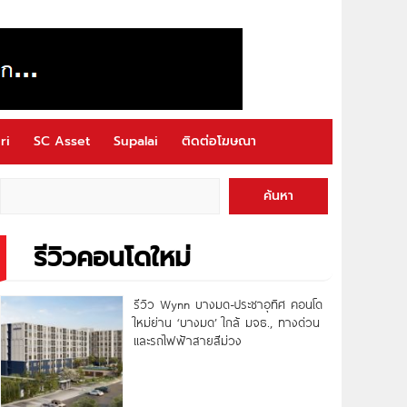
ri
SC Asset
Supalai
ติดต่อโฆษณา
ค้นหา
รีวิวคอนโดใหม่
รีวิว Wynn บางมด-ประชาอุทิศ คอนโด
ใหม่ย่าน ‘บางมด’ ใกล้ มจธ., ทางด่วน
และรถไฟฟ้าสายสีม่วง