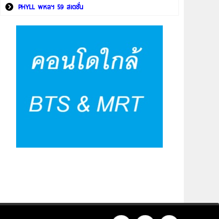
PHYLL พหลฯ 59 สเตชั่น