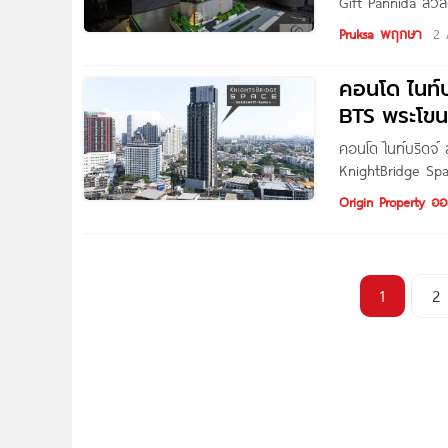
Gift Pannida สวั
พระโขนง ติดถนนพร
Pruksa พฤกษา
2 
ถนนพระราม 4 แข
คอนโด ไนท์บ
BTS พระโข
คอนโด ไนท์บริดจ์
KnightBridge Spa
ศักยภาพ เชื่อมต่อ
Origin Property ออร
พระราม 4 เขตคลอ
1
2