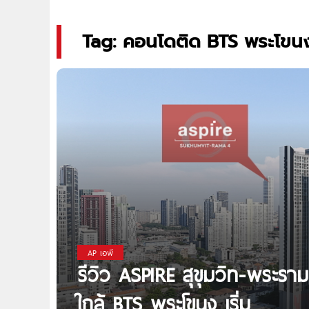
Tag: คอนโดติด BTS พระโขน
AP เอพี
รีวิว ASPIRE สุขุมวิท-พระร
ใกล้ BTS พระโขนง เริ่ม