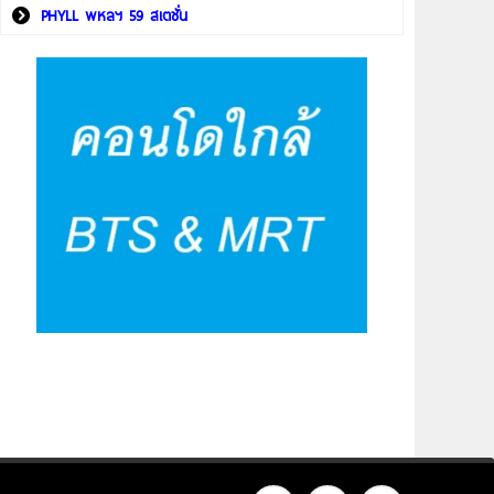
PHYLL พหลฯ 59 สเตชั่น