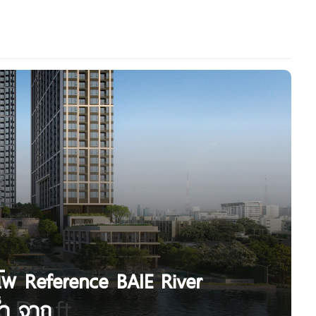
งโพ Reference BAIE River
้ำ จาก