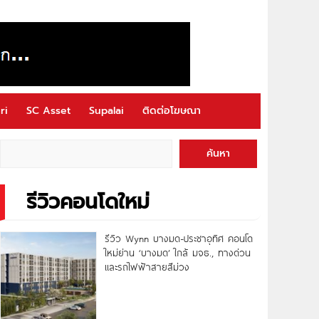
ri
SC Asset
Supalai
ติดต่อโฆษณา
ค้นหา
รีวิวคอนโดใหม่
รีวิว Wynn บางมด-ประชาอุทิศ คอนโด
ใหม่ย่าน ‘บางมด’ ใกล้ มจธ., ทางด่วน
และรถไฟฟ้าสายสีม่วง