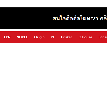
LPN
NOBLE
Origin
PF
Pruksa
Q.House
Sansi