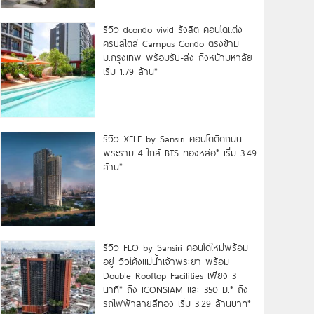
รีวิว dcondo vivid รังสิต คอนโดแต่ง
ครบสไตล์ Campus Condo ตรงข้าม
ม.กรุงเทพ พร้อมรับ-ส่ง ถึงหน้ามหาลัย
เริ่ม 1.79 ล้าน*
รีวิว XELF by Sansiri คอนโดติดถนน
พระราม 4 ใกล้ BTS ทองหล่อ* เริ่ม 3.49
ล้าน*
รีวิว FLO by Sansiri คอนโดใหม่พร้อม
อยู่ วิวโค้งแม่น้ำเจ้าพระยา พร้อม
Double Rooftop Facilities เพียง 3
นาที* ถึง ICONSIAM และ 350 ม.* ถึง
รถไฟฟ้าสายสีทอง เริ่ม 3.29 ล้านบาท*