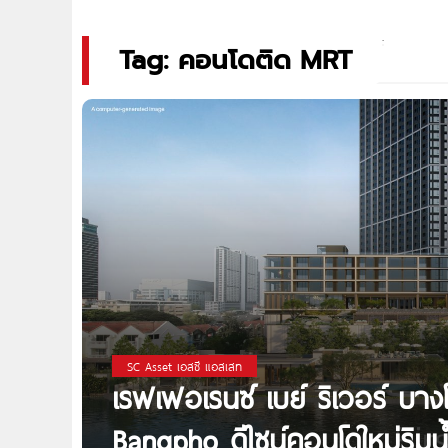
Tag: คอนโดติด MRT
SC Asset เอสซี แอสเสท
เรฟเฟอเรนซ์ เบย์ ริเวอร์ บา
Bangpho ดีไซน์คอนโดใหม่ริมน