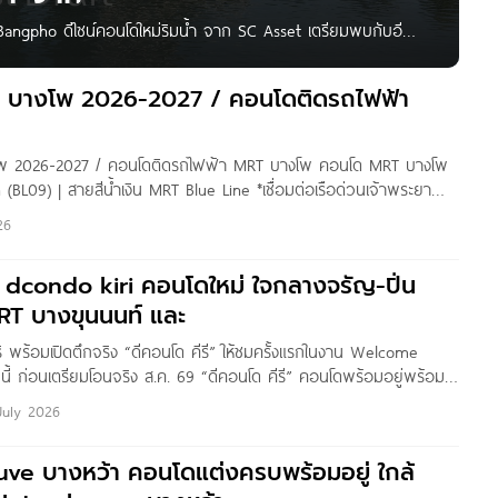
 Bangpho ดีไซน์คอนโดใหม่ริมน้ำ จาก SC Asset เตรียมพบกับอีก
ำเจ้าพระยาเป็นครั้งแรก ภายใต้ชื่อ “BAIE River Bangpho”
้นที่อยู่อาศัยริมน้ำ บนที่ดินแปลงใหญ่ในย่านบางโพ พร้อมเปิด
 บางโพ 2026-2027 / คอนโดติดรถไฟฟ้า
ห้ทุกวันที่ได้กลับบ้านรู้สึกคล้ายกับการได้ออกมาพักผ่อน โดยยัง
“BAIE”
พ 2026-2027 / คอนโดติดรถไฟฟ้า MRT บางโพ คอนโด MRT บางโพ
(BL09) | สายสีน้ำเงิน MRT Blue Line *เชื่อมต่อเรือด่วนเจ้าพระยา
erence BAIE River บางโพ (NEW) 333 Riverside Modiz Collection
26
ี dcondo kiri คอนโดใหม่ ใจกลางจรัญ-ปิ่น
MRT บางขุนนนท์ และ
 พร้อมเปิดตึกจริง “ดีคอนโด คีรี” ให้ชมครั้งแรกในงาน Welcome
ี้ ก่อนเตรียมโอนจริง ส.ค. 69 “ดีคอนโด คีรี” คอนโดพร้อมอยู่พร้อม
มรื่นกว่า 1.2 ไร่ และห้องพักสเปก Well-Being แต่งครบพร้อมอยู่ (Fully
July 2026
ริ่มแค่ 1.89 ลบ.* ฟรีเฟอร์ฯ
uve บางหว้า คอนโดแต่งครบพร้อมอยู่ ใกล้