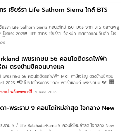
าทร เซียร์รา Life Sathorn Sierra ใกล้ BTS
เซียร์รา Life Sathorn Sierra คอนโดใหม่ 150 เมตร จาก BTS ตลาดพลู
🎉 โปรแรง 2026!! ‘LIFE สาทร เซียร์รา‘ จัดหนัก เทศกาลแถมล้นตึก โปร
🏙️✨ 🎁 แถมเฟอร์นิเจอร์ครบ + เครื่องใช้ไฟฟ้าพร้อมอยู่*
026
Parkland เพชรเกษม 56 คอนโดติดรถไฟฟ้า
ริญ ตรงข้ามซีคอนบางแค
nd เพชรเกษม 56 คอนโดติดรถไฟฟ้า MRT ภาษีเจริญ ตรงข้ามซีคอน
all 2026 📢 โปรปิดโครงการ ‘เดอะ พาร์คแลนด์ เพชรเกษม 56‘ 🏢
.39 ล้านบาท 💰🔥 ไม่มีเงื่อนไขจุกจิกกวนใจ พร้อมเปย์ทุกค่าใช้จ่าย
รายณ์ พร็อพเพอร์ตี้
9 June 2026
่อน!! 🚇 เพียง 40
รัชดา-พระราม 9 คอนโดใหม่ล่าสุด ใจกลาง New
-พระราม 9 / Life Ratchada-Rama 9 คอนโดใหม่ล่าสุด ใจกลาง New