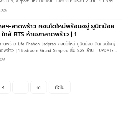
ราม 9, Airport Link มักกะสัน และทางด่วนหลัก 2 สาย เริ่ม 3.89
: Pure Thitapa
2026
พหลฯ-ลาดพร้าว คอนโดใหม่พร้อมอยู่ ยูนิตน้อย
ใกล้ BTS ห้าแยกลาดพร้าว | 1
ลาดพร้าว Life Phahon-Ladprao คอนโดใหม่ ยูนิตน้อย ติดถนนใหญ่
ลาดพร้าว | 1 Bedroom Grand Simplex เริ่ม 5.29 ล้าน UPDATE
m กลางห้าแยกลาดพร้าว! 🏙️ 2 วันเท่านั้น กับโปร
026
4
…
61
ถัดไป