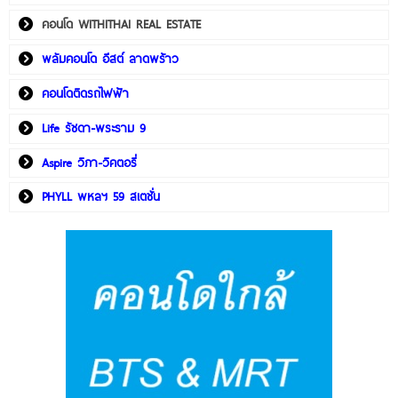
คอนโด WITHITHAI REAL ESTATE
พลัมคอนโด อีสต์ ลาดพร้าว
คอนโดติดรถไฟฟ้า
Life รัชดา-พระราม 9
Aspire วิภา-วิคตอรี่
PHYLL พหลฯ 59 สเตชั่น