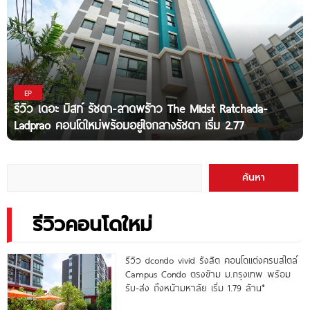
EP
รีวิว เดอะ มิสท์ รัชดา-ลาดพร้าว The Midst Ratchada-
Ladprao คอนโดใหม่พร้อมอยู่ใจกลางรัชดา เริ่ม 2.77
ค้นหา
รีวิวคอนโดใหม่
รีวิว dcondo vivid รังสิต คอนโดแต่งครบสไตล์
Campus Condo ตรงข้าม ม.กรุงเทพ พร้อม
รับ-ส่ง ถึงหน้ามหาลัย เริ่ม 1.79 ล้าน*