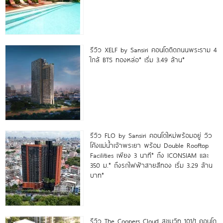
รีวิว XELF by Sansiri คอนโดติดถนนพระราม 4
ใกล้ BTS ทองหล่อ* เริ่ม 3.49 ล้าน*
รีวิว FLO by Sansiri คอนโดใหม่พร้อมอยู่ วิว
โค้งแม่น้ำเจ้าพระยา พร้อม Double Rooftop
Facilities เพียง 3 นาที* ถึง ICONSIAM และ
350 ม.* ถึงรถไฟฟ้าสายสีทอง เริ่ม 3.29 ล้าน
บาท*
รีวิว The Coopers Cloud สุขุมวิท 101/1 คอนโด