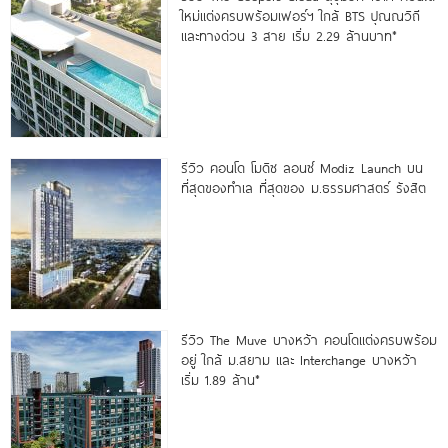
ใหม่แต่งครบพร้อมเฟอร์ฯ ใกล้ BTS ปุณณวิถี
และทางด่วน 3 สาย เริ่ม 2.29 ล้านบาท*
รีวิว คอนโด โมดิซ ลอนซ์ Modiz Launch บน
ที่สุดของทำเล ที่สุดของ ม.ธรรมศาสตร์ รังสิต
รีวิว The Muve บางหว้า คอนโดแต่งครบพร้อม
อยู่ ใกล้ ม.สยาม และ Interchange บางหว้า
เริ่ม 1.89 ล้าน*