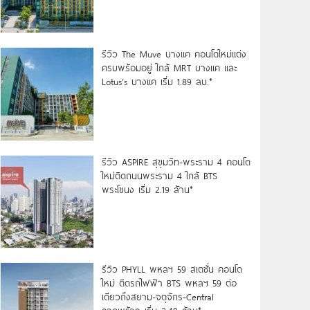
รีวิว The Muve บางแค คอนโดใหม่แต่ง
ครบพร้อมอยู่ ใกล้ MRT บางแค และ
Lotus’s บางแค เริ่ม 1.89 ลบ.*
รีวิว ASPIRE สุขุมวิท-พระราม 4 คอนโด
ใหม่ติดถนนพระราม 4 ใกล้ BTS
พระโขนง เริ่ม 2.19 ล้าน*
รีวิว PHYLL พหลฯ 59 สเตชั่น คอนโด
ใหม่ ติดรถไฟฟ้า BTS พหลฯ 59 ต่อ
เดียวถึงสยาม-จตุจักร-Central