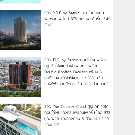
รีวิว XELF by Sansiri คอนโดติดถนน
พระราม 4 ใกล้ BTS ทองหล่อ* เริ่ม 3.49
ล้าน*
รีวิว FLO by Sansiri คอนโดใหม่พร้อม
อยู่ วิวโค้งแม่น้ำเจ้าพระยา พร้อม
Double Rooftop Facilities เพียง 3
นาที* ถึง ICONSIAM และ 350 ม.* ถึง
รถไฟฟ้าสายสีทอง เริ่ม 3.29 ล้านบาท*
รีวิว The Coopers Cloud สุขุมวิท 101/1
คอนโดใหม่แต่งครบพร้อมเฟอร์ฯ ใกล้ BTS
ปุณณวิถี และทางด่วน 3 สาย เริ่ม 2.29
ล้านบาท*