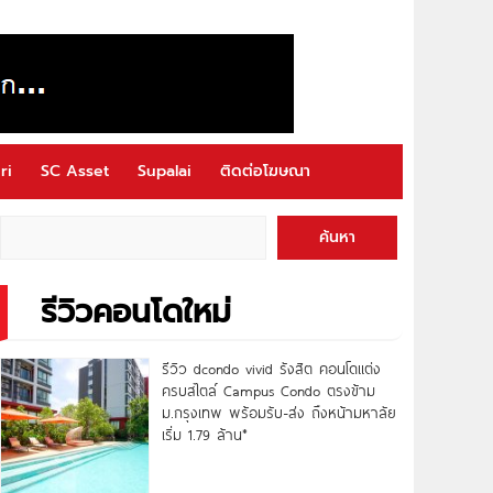
ri
SC Asset
Supalai
ติดต่อโฆษณา
ค้นหา
รีวิวคอนโดใหม่
รีวิว dcondo vivid รังสิต คอนโดแต่ง
ครบสไตล์ Campus Condo ตรงข้าม
ม.กรุงเทพ พร้อมรับ-ส่ง ถึงหน้ามหาลัย
เริ่ม 1.79 ล้าน*