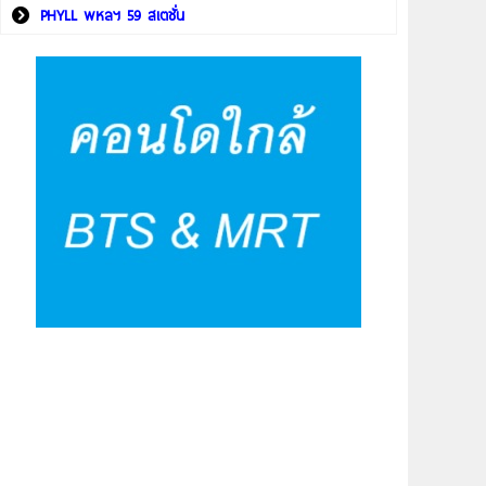
PHYLL พหลฯ 59 สเตชั่น