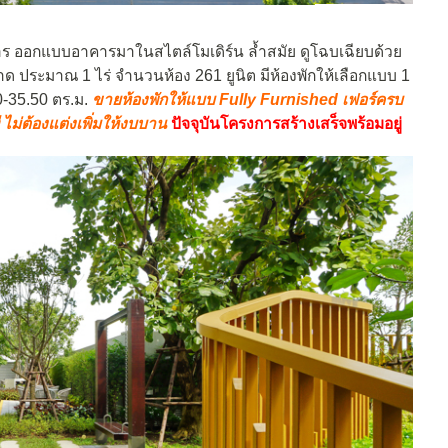
าร ออกแบบอาคารมาในสไตล์โมเดิร์น ล้ำสมัย ดูโฉบเฉียบด้วย
นาด ประมาณ 1 ไร่ จำนวนห้อง 261 ยูนิต มีห้องพักให้เลือกแบบ 1
0-35.50 ตร.ม.
ขายห้องพักให้แบบ Fully Furnished เฟอร์ครบ
ี ไม่ต้องแต่งเพิ่มให้งบบาน
ปัจจุบันโครงการสร้างเสร็จพร้อมอยู่