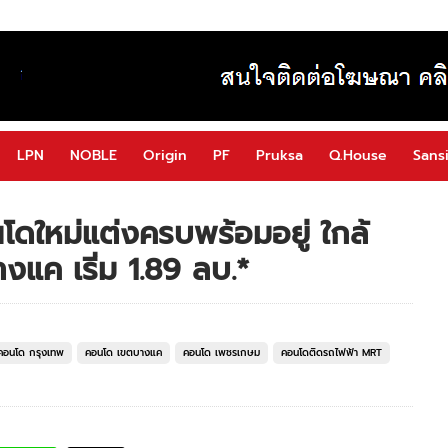
LPN
NOBLE
Origin
PF
Pruksa
Q.House
Sansi
ดใหม่แต่งครบพร้อมอยู่ ใกล้
แค เริ่ม 1.89 ลบ.*
คอนโด กรุงเทพ
คอนโด เขตบางแค
คอนโด เพชรเกษม
คอนโดติดรถไฟฟ้า MRT