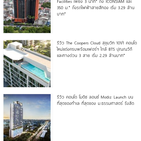
Facilities เพียง 3 นาที* ถึง ICONSIAM และ
350 ม.* ถึงรถไฟฟ้าสายสีทอง เริ่ม 3.29 ล้าน
บาท*
รีวิว The Coopers Cloud สุขุมวิท 101/1 คอนโด
ใหม่แต่งครบพร้อมเฟอร์ฯ ใกล้ BTS ปุณณวิถี
และทางด่วน 3 สาย เริ่ม 2.29 ล้านบาท*
รีวิว คอนโด โมดิซ ลอนซ์ Modiz Launch บน
ที่สุดของทำเล ที่สุดของ ม.ธรรมศาสตร์ รังสิต