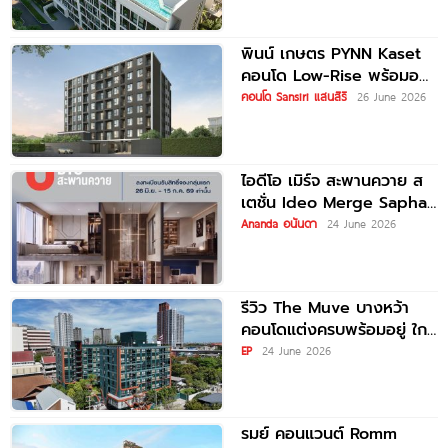
พินน์ เกษตร PYNN Kaset
คอนโด Low-Rise พร้อมอยู่
เลี้ยงสัตว์ได้ ใกล้
คอนโด Sansiri แสนสิริ
26 June 2026
ม.เกษตรศาสตร์
ไอดีโอ เมิร์จ สะพานควาย ส
เตชั่น Ideo Merge Saphan
Khwai Station คอนโดใหม่
Ananda อนันดา
24 June 2026
รีวิว The Muve บางหว้า
คอนโดแต่งครบพร้อมอยู่ ใกล้
ม.สยาม และ Interchange
EP
24 June 2026
บางหว้า
รมย์ คอนแวนต์ Romm