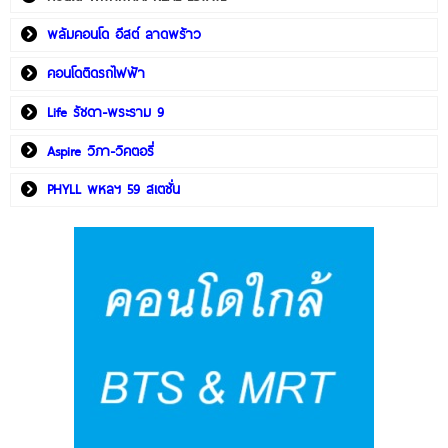
พลัมคอนโด อีสต์ ลาดพร้าว
คอนโดติดรถไฟฟ้า
Life รัชดา-พระราม 9
Aspire วิภา-วิคตอรี่
PHYLL พหลฯ 59 สเตชั่น