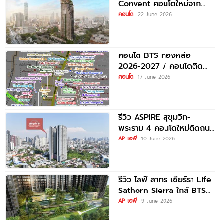
Convent คอนโดใหม่จาก
Proud Real Estate ตรง
คอนโด
22 June 2026
ข้าม รพ.บีเอ็นเอช
คอนโด BTS ทองหล่อ
2026-2027 / คอนโดติด
รถไฟฟ้า BTS ทองหล่อ
คอนโด
17 June 2026
รีวิว ASPIRE สุขุมวิท-
พระราม 4 คอนโดใหม่ติดถนน
พระราม 4 ใกล้ BTS
AP เอพี
10 June 2026
พระโขนง เริ่ม
รีวิว ไลฟ์ สาทร เซียร์รา Life
Sathorn Sierra ใกล้ BTS
ตลาดพลู
AP เอพี
9 June 2026