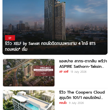
EP
รีวิว XELF by Sansiri คอนโดติดถนนพระราม 4 ใกล้ BTS
ทองหล่อ* เริ่ม
แอสปาย สาทร-ตากสิน พรีว่า
ASPIRE Sathorn-Taksin
Priva คอนโด High-Rise
AP เอพี
13 July 2026
ใหม่ ยูนิตน้อย
รีวิว The Coopers Cloud
สุขุมวิท 101/1 คอนโดใหม่
แต่งครบพร้อมเฟอร์ฯ ใกล้
คอนโด
9 July 2026
BTS ปุณณวิถี