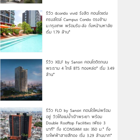
รีวิว dcondo vivid รังสิต คอนโดแต่ง
ครบสไตล์ Campus Condo ตรงข้าม
ม.กรุงเทพ พร้อมรับ-ส่ง ถึงหน้ามหาลัย
เริ่ม 1.79 ล้าน*
รีวิว XELF by Sansiri คอนโดติดถนน
พระราม 4 ใกล้ BTS ทองหล่อ* เริ่ม 3.49
ล้าน*
รีวิว FLO by Sansiri คอนโดใหม่พร้อม
อยู่ วิวโค้งแม่น้ำเจ้าพระยา พร้อม
Double Rooftop Facilities เพียง 3
นาที* ถึง ICONSIAM และ 350 ม.* ถึง
รถไฟฟ้าสายสีทอง เริ่ม 3.29 ล้านบาท*