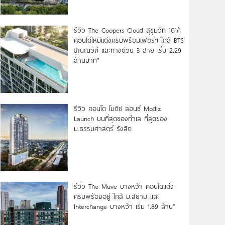
รีวิว The Coopers Cloud สุขุมวิท 101/1
คอนโดใหม่แต่งครบพร้อมเฟอร์ฯ ใกล้ BTS
ปุณณวิถี และทางด่วน 3 สาย เริ่ม 2.29
ล้านบาท*
รีวิว คอนโด โมดิซ ลอนซ์ Modiz
Launch บนที่สุดของทำเล ที่สุดของ
ม.ธรรมศาสตร์ รังสิต
รีวิว The Muve บางหว้า คอนโดแต่ง
ครบพร้อมอยู่ ใกล้ ม.สยาม และ
Interchange บางหว้า เริ่ม 1.89 ล้าน*