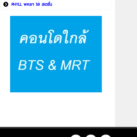
PHYLL พหลฯ 59 สเตชั่น