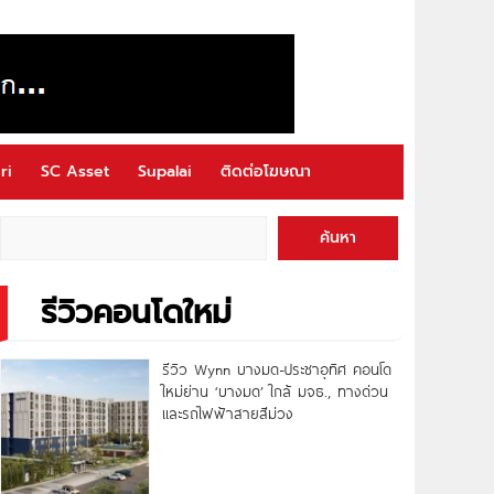
ri
SC Asset
Supalai
ติดต่อโฆษณา
ค้นหา
รีวิวคอนโดใหม่
รีวิว Wynn บางมด-ประชาอุทิศ คอนโด
ใหม่ย่าน ‘บางมด’ ใกล้ มจธ., ทางด่วน
และรถไฟฟ้าสายสีม่วง