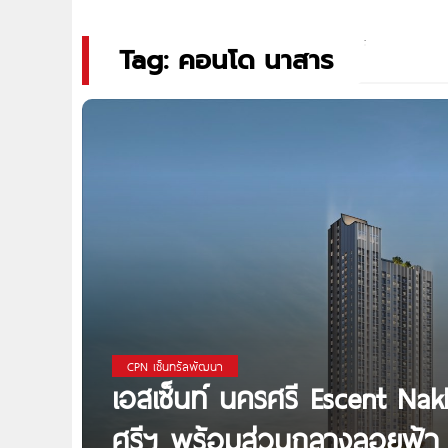
Tag: คอนโด นาสาร
CPN เซ็นทรัลพัฒนา
เอสเซ็นท์ นครศรี Escent Na
ศรีฯ พร้อมส่วนกลางลอยฟ้า 