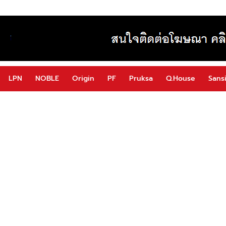
LPN
NOBLE
Origin
PF
Pruksa
Q.House
Sansi