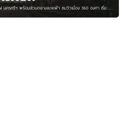
ral นครศรีฯ พร้อมส่วนกลางลอยฟ้า ชมวิวเมือง 360 องศา เริ่ม
Central Pattana ที่ตั้งโครงการอยู่ ต.นาสาร อ.พระพรหม
ดินทางไปไหนก็สะดวก