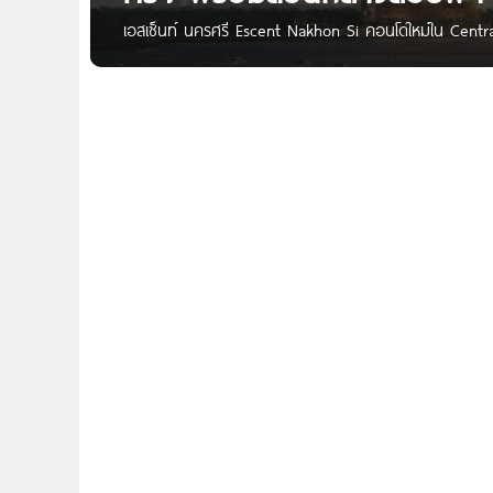
เอสเซ็นท์ นครศรี Escent Nakhon Si คอนโดใหม่ใน Cent
2.25-3.99 ล้าน* Escent นครศรี คอนโดโครงการใหม่ จาก 
จ.นครศรีธรรมราช ทำเลดี ติด Central นครศรีธรรมราช เ