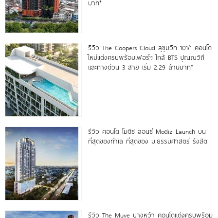
บาท*
รีวิว The Coopers Cloud สุขุมวิท 101/1 คอนโด
ใหม่แต่งครบพร้อมเฟอร์ฯ ใกล้ BTS ปุณณวิถี
และทางด่วน 3 สาย เริ่ม 2.29 ล้านบาท*
รีวิว คอนโด โมดิซ ลอนซ์ Modiz Launch บน
ที่สุดของทำเล ที่สุดของ ม.ธรรมศาสตร์ รังสิต
รีวิว The Muve บางหว้า คอนโดแต่งครบพร้อม