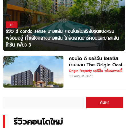
EP
รีวิว d condo sense บางแสน คอนโดสไตล์รีสอร์ตแต่งครบ
พร้อมอยู่ ทำเลใจกลางบางแสน ใกล้ตลาดปาร์คอินและบางแสน
โทชิน เพียง 3
คอนโด ดิ ออริจิ้น โอเอซิส
บางแสน The Origin Oasis
Bangsaen ใกล้ตลาดปาร์ค
Origin Property ออริจิ้น พร็อพเพอร์ตี้
30 August 2023
อินบางแสน
ค้นหา
รีวิวคอนโดใหม่