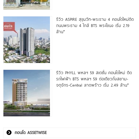
รีวิว ASPIRE สุขุมวิท-พระราม 4 คอนโดใหม่ติด
ถนนพระราม 4 ใกล้ BTS พระโขนง เริ่ม 2.19
ล้าน*
รีวิว PHYLL พหลฯ 59 สเตชั่น คอนโดใหม่ ติด
รถไฟฟ้า BTS พหลฯ 59 ต่อเดียวถึงสยาม-
จตุจักร-Central ลาดพร้าว เริ่ม 2.49 ล้าน*
คอนโด ASSETWISE