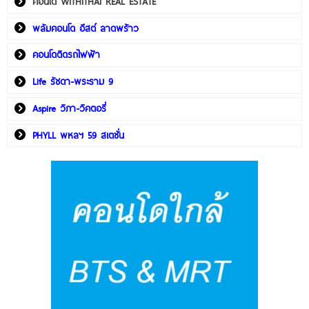
คอนโด WITHITHAI REAL ESTATE
พลัมคอนโด อีสต์ ลาดพร้าว
คอนโดติดรถไฟฟ้า
Life รัชดา-พระราม 9
Aspire วิภา-วิคตอรี่
PHYLL พหลฯ 59 สเตชั่น