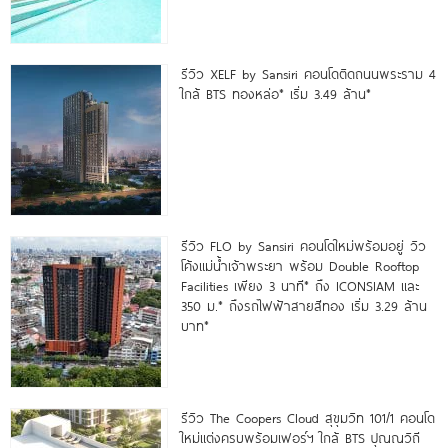
รีวิว XELF by Sansiri คอนโดติดถนนพระราม 4
ใกล้ BTS ทองหล่อ* เริ่ม 3.49 ล้าน*
รีวิว FLO by Sansiri คอนโดใหม่พร้อมอยู่ วิว
โค้งแม่น้ำเจ้าพระยา พร้อม Double Rooftop
Facilities เพียง 3 นาที* ถึง ICONSIAM และ
350 ม.* ถึงรถไฟฟ้าสายสีทอง เริ่ม 3.29 ล้าน
บาท*
รีวิว The Coopers Cloud สุขุมวิท 101/1 คอนโด
ใหม่แต่งครบพร้อมเฟอร์ฯ ใกล้ BTS ปุณณวิถี