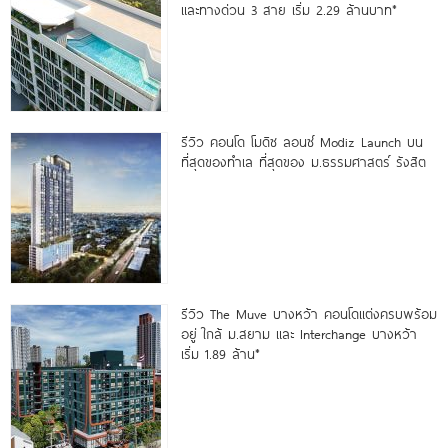
และทางด่วน 3 สาย เริ่ม 2.29 ล้านบาท*
รีวิว คอนโด โมดิซ ลอนซ์ Modiz Launch บน
ที่สุดของทำเล ที่สุดของ ม.ธรรมศาสตร์ รังสิต
รีวิว The Muve บางหว้า คอนโดแต่งครบพร้อม
อยู่ ใกล้ ม.สยาม และ Interchange บางหว้า
เริ่ม 1.89 ล้าน*