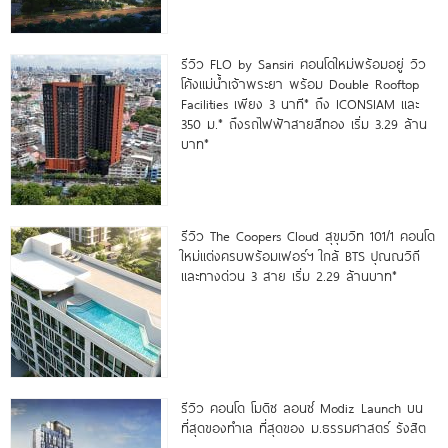
รีวิว FLO by Sansiri คอนโดใหม่พร้อมอยู่ วิว
โค้งแม่น้ำเจ้าพระยา พร้อม Double Rooftop
Facilities เพียง 3 นาที* ถึง ICONSIAM และ
350 ม.* ถึงรถไฟฟ้าสายสีทอง เริ่ม 3.29 ล้าน
บาท*
รีวิว The Coopers Cloud สุขุมวิท 101/1 คอนโด
ใหม่แต่งครบพร้อมเฟอร์ฯ ใกล้ BTS ปุณณวิถี
และทางด่วน 3 สาย เริ่ม 2.29 ล้านบาท*
รีวิว คอนโด โมดิซ ลอนซ์ Modiz Launch บน
ที่สุดของทำเล ที่สุดของ ม.ธรรมศาสตร์ รังสิต