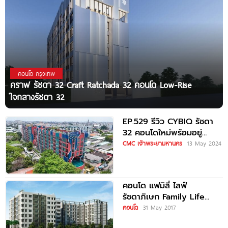
คอนโด กรุงเทพ
คราฟ รัชดา 32 Craft Ratchada 32 คอนโด Low-Rise
ใจกลางรัชดา 32
EP.529 รีวิว CYBIQ รัชดา
32 คอนโดใหม่พร้อมอยู่
ใจกลางรัชดา ส่วนกลางครบ
CMC เจ้าพระยามหานคร
13 May 2024
ครัน ใกล้ ม.ราชภัฏจันทร
เกษม และรถไฟฟ้าสายสี
เหลือง
คอนโด แฟมิลี่ ไลฟ์
รัชดาภิเษก Family Life
Ratchadapisek
คอนโด
31 May 2017