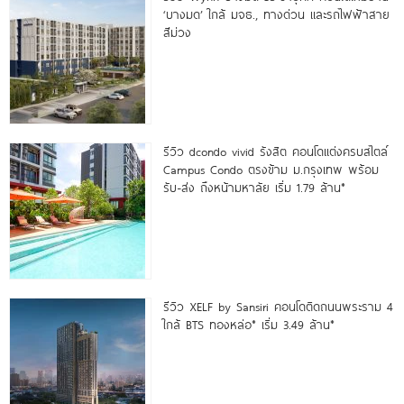
‘บางมด’ ใกล้ มจธ., ทางด่วน และรถไฟฟ้าสาย
สีม่วง
รีวิว dcondo vivid รังสิต คอนโดแต่งครบสไตล์
Campus Condo ตรงข้าม ม.กรุงเทพ พร้อม
รับ-ส่ง ถึงหน้ามหาลัย เริ่ม 1.79 ล้าน*
รีวิว XELF by Sansiri คอนโดติดถนนพระราม 4
ใกล้ BTS ทองหล่อ* เริ่ม 3.49 ล้าน*