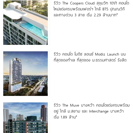
รีวิว The Coopers Cloud สุขุมวิท 101/1 คอนโด
ใหม่แต่งครบพร้อมเฟอร์ฯ ใกล้ BTS ปุณณวิถี
และทางด่วน 3 สาย เริ่ม 2.29 ล้านบาท*
รีวิว คอนโด โมดิซ ลอนซ์ Modiz Launch บน
ที่สุดของทำเล ที่สุดของ ม.ธรรมศาสตร์ รังสิต
รีวิว The Muve บางหว้า คอนโดแต่งครบพร้อม
อยู่ ใกล้ ม.สยาม และ Interchange บางหว้า
เริ่ม 1.89 ล้าน*