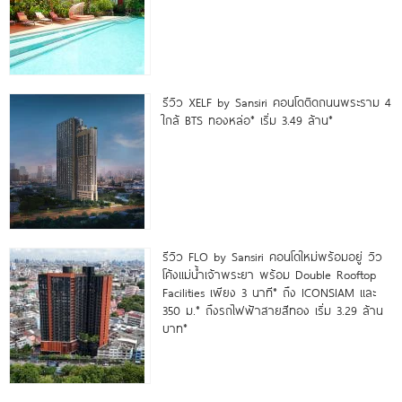
รีวิว XELF by Sansiri คอนโดติดถนนพระราม 4
ใกล้ BTS ทองหล่อ* เริ่ม 3.49 ล้าน*
รีวิว FLO by Sansiri คอนโดใหม่พร้อมอยู่ วิว
โค้งแม่น้ำเจ้าพระยา พร้อม Double Rooftop
Facilities เพียง 3 นาที* ถึง ICONSIAM และ
350 ม.* ถึงรถไฟฟ้าสายสีทอง เริ่ม 3.29 ล้าน
บาท*