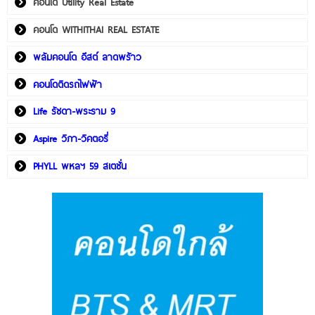
คอนโด Utility Real Estate
คอนโด WITHITHAI REAL ESTATE
พลัมคอนโด อีสต์ ลาดพร้าว
คอนโดติดรถไฟฟ้า
Life รัชดา-พระราม 9
Aspire วิภา-วิคตอรี่
PHYLL พหลฯ 59 สเตชั่น